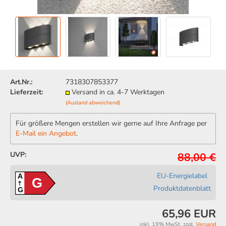
Art.Nr.:
7318307853377
Lieferzeit:
Versand in ca. 4-7 Werktagen
(Ausland abweichend)
Für größere Mengen erstellen wir gerne auf Ihre Anfrage per
E-Mail ein Angebot
.
UVP:
88,00 €
EU-Energielabel
A
G
Produktdatenblatt
G
65,96 EUR
inkl. 19% MwSt. zzgl.
Versand