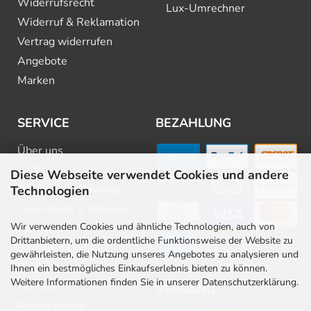
Widerrufsrecht
Lux-Umrechner
Widerruf & Reklamation
Vertrag widerrufen
Angebote
Marken
SERVICE
BEZAHLUNG
Über uns
FAQ
Diese Webseite verwendet Cookies und andere
Beratung & Planung
Technologien
Downloads & Kataloge
Wir verwenden Cookies und ähnliche Technologien, auch von
Newsletter
Drittanbietern, um die ordentliche Funktionsweise der Website zu
Barrierefreiheit
gewährleisten, die Nutzung unseres Angebotes zu analysieren und
Stellenangebote
Ihnen ein bestmögliches Einkaufserlebnis bieten zu können.
Weitere Informationen finden Sie in unserer Datenschutzerklärung.
Kontakt
VERSAND
Rabatt Codes