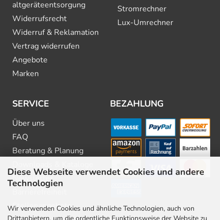
altgeräte­entsorgung
Stromrechner
Widerrufsrecht
Lux-Umrechner
Widerruf & Reklamation
Vertrag widerrufen
Angebote
Marken
SERVICE
BEZAHLUNG
Über uns
FAQ
Beratung & Planung
Downloads & Kataloge
Diese Webseite verwendet Cookies und andere
Newsletter
Technologien
Barrierefreiheit
Stellenangebote
Wir verwenden Cookies und ähnliche Technologien, auch von
Drittanbietern, um die ordentliche Funktionsweise der Website zu
Kontakt