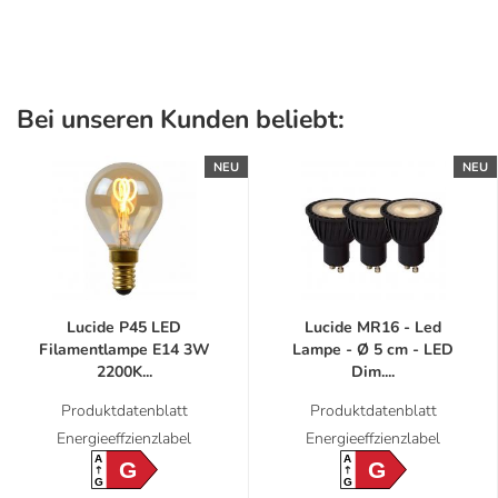
Bei unseren Kunden beliebt:
NEU
NEU
Lucide P45 LED
Lucide MR16 - Led
Filamentlampe E14 3W
Lampe - Ø 5 cm - LED
2200K...
Dim....
Produktdatenblatt
Produktdatenblatt
Energieeffzienzlabel
Energieeffzienzlabel
A
A
G
G
G
G