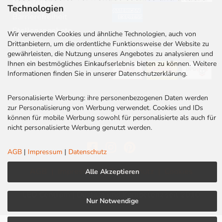
Newsletter
Technologien
Barrierefreiheit
Stellenangebote
Wir verwenden Cookies und ähnliche Technologien, auch von
Drittanbietern, um die ordentliche Funktionsweise der Website zu
Kontakt
VERSAND
gewährleisten, die Nutzung unseres Angebotes zu analysieren und
Rabatt Codes
Ihnen ein bestmögliches Einkaufserlebnis bieten zu können. Weitere
Informationen finden Sie in unserer Datenschutzerklärung.
Personalisierte Werbung: ihre personenbezogenen Daten werden
zur Personalisierung von Werbung verwendet. Cookies und IDs
können für mobile Werbung sowohl für personalisierte als auch für
nicht personalisierte Werbung genutzt werden.
AGB
|
Impressum
|
Datenschutz
AGB
|
Impressum
|
Datenschutz
|
Cookies
Alle Akzeptieren
LED Centrum | Qualität und Kompetenz seit 2010
Nur Notwendige