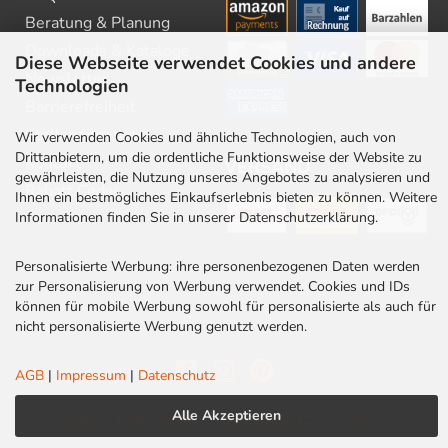
Beratung & Planung
Downloads & Kataloge
Diese Webseite verwendet Cookies und andere
Newsletter
Technologien
Barrierefreiheit
Stellenangebote
Wir verwenden Cookies und ähnliche Technologien, auch von
Drittanbietern, um die ordentliche Funktionsweise der Website zu
Kontakt
VERSAND
gewährleisten, die Nutzung unseres Angebotes zu analysieren und
Rabatt Codes
Ihnen ein bestmögliches Einkaufserlebnis bieten zu können. Weitere
Informationen finden Sie in unserer Datenschutzerklärung.
Personalisierte Werbung: ihre personenbezogenen Daten werden
zur Personalisierung von Werbung verwendet. Cookies und IDs
können für mobile Werbung sowohl für personalisierte als auch für
nicht personalisierte Werbung genutzt werden.
AGB
|
Impressum
|
Datenschutz
Alle Akzeptieren
AGB
|
Impressum
|
Datenschutz
|
Cookies