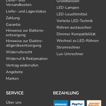
Liefer- und
Grundwissen
Versandkosten
LED-Lampen
Liefer- und Lagerstatus
LED-Leuchtmittel
Zahlung
Vorteile LED-Technik
Garantie
Röhren austauschen
Hinweise zur Batterie­
Dimmer Kompatibilität
entsorgung
Wechsel zu LED-Röhren
Hinweise zur Elektro­
altgeräte­entsorgung
Stromrechner
Widerrufsrecht
Lux-Umrechner
Widerruf & Reklamation
Vertrag widerrufen
Angebote
Marken
SERVICE
BEZAHLUNG
Über uns