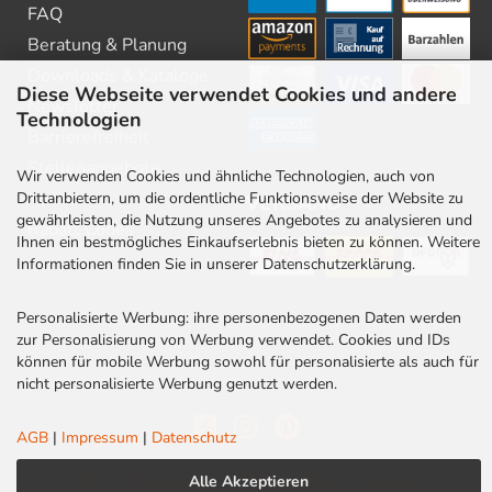
FAQ
Beratung & Planung
Downloads & Kataloge
Diese Webseite verwendet Cookies und andere
Newsletter
Technologien
Barrierefreiheit
Stellenangebote
Wir verwenden Cookies und ähnliche Technologien, auch von
Kontakt
Drittanbietern, um die ordentliche Funktionsweise der Website zu
VERSAND
gewährleisten, die Nutzung unseres Angebotes zu analysieren und
Rabatt Codes
Ihnen ein bestmögliches Einkaufserlebnis bieten zu können. Weitere
Informationen finden Sie in unserer Datenschutzerklärung.
Personalisierte Werbung: ihre personenbezogenen Daten werden
zur Personalisierung von Werbung verwendet. Cookies und IDs
können für mobile Werbung sowohl für personalisierte als auch für
nicht personalisierte Werbung genutzt werden.
AGB
|
Impressum
|
Datenschutz
AGB
|
Impressum
|
Datenschutz
|
Cookies
Alle Akzeptieren