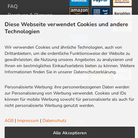
FAQ
Beratung & Planung
Downloads & Kataloge
Diese Webseite verwendet Cookies und andere
Technologien
Newsletter
Barrierefreiheit
Wir verwenden Cookies und ähnliche Technologien, auch von
Stellenangebote
Drittanbietern, um die ordentliche Funktionsweise der Website zu
Kontakt
VERSAND
gewährleisten, die Nutzung unseres Angebotes zu analysieren und
Ihnen ein bestmögliches Einkaufserlebnis bieten zu können. Weitere
Rabatt Codes
Informationen finden Sie in unserer Datenschutzerklärung.
Personalisierte Werbung: ihre personenbezogenen Daten werden
zur Personalisierung von Werbung verwendet. Cookies und IDs
können für mobile Werbung sowohl für personalisierte als auch für
nicht personalisierte Werbung genutzt werden.
AGB
|
Impressum
|
Datenschutz
Alle Akzeptieren
AGB
|
Impressum
|
Datenschutz
|
Cookies