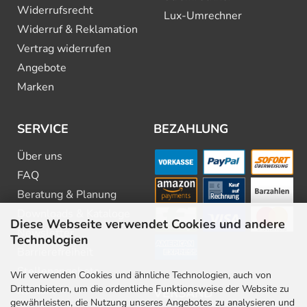
Widerrufsrecht
Lux-Umrechner
Widerruf & Reklamation
Vertrag widerrufen
Angebote
Marken
SERVICE
BEZAHLUNG
Über uns
FAQ
Beratung & Planung
Downloads & Kataloge
Diese Webseite verwendet Cookies und andere
Newsletter
Technologien
Barrierefreiheit
Stellenangebote
Wir verwenden Cookies und ähnliche Technologien, auch von
Drittanbietern, um die ordentliche Funktionsweise der Website zu
Kontakt
VERSAND
gewährleisten, die Nutzung unseres Angebotes zu analysieren und