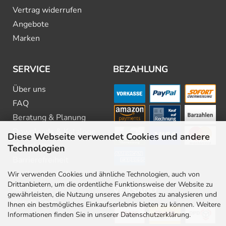
Vertrag widerrufen
Angebote
Marken
SERVICE
BEZAHLUNG
Über uns
FAQ
Beratung & Planung
Downloads & Kataloge
Diese Webseite verwendet Cookies und andere
Newsletter
Technologien
Barrierefreiheit
Stellenangebote
Wir verwenden Cookies und ähnliche Technologien, auch von
Drittanbietern, um die ordentliche Funktionsweise der Website zu
Kontakt
VERSAND
gewährleisten, die Nutzung unseres Angebotes zu analysieren und
Rabatt Codes
Ihnen ein bestmögliches Einkaufserlebnis bieten zu können. Weitere
Informationen finden Sie in unserer Datenschutzerklärung.