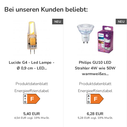
Bei unseren Kunden beliebt:
NEU
NEU
Lucide G4 - Led Lampe -
Philips GU10 LED
Ø 0,9 cm - LED...
Strahler 4W wie 50W
warmweißes...
Produktdatenblatt
Produktdatenblatt
Energieeffzienzlabel
Energieeffzienzlabel
A
A
F
F
G
G
5,40 EUR
6,28 EUR
4,54 EUR zzgl. 19% MwSt.
5,28 EUR zzgl. 19% MwSt.