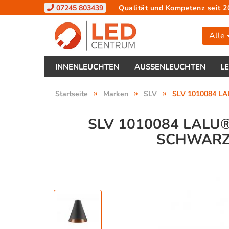
07245 803439
Qualität und Kompetenz seit 2
Alle
INNENLEUCHTEN
AUSSENLEUCHTEN
L
»
»
»
Startseite
Marken
SLV
SLV 1010084 L
SLV 1010084 LALU
SCHWARZ