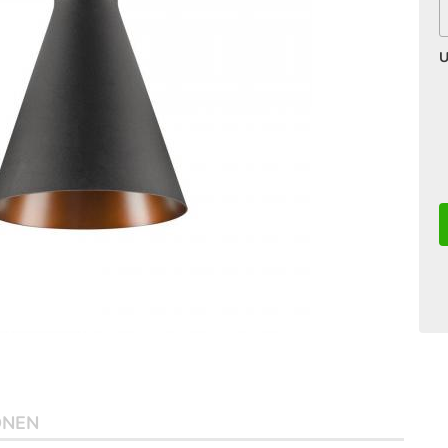
U
ONEN