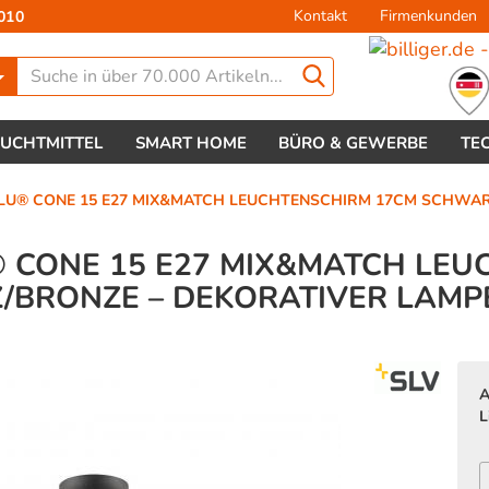
Kontakt
Firmenkunden
010
Lieferland
EUCHTMITTEL
SMART HOME
BÜRO & GEWERBE
TE
ALU® CONE 15 E27 MIX&MATCH LEUCHTENSCHIRM 17CM SCHWARZ/
® CONE 15 E27 MIX&MATCH LE
/BRONZE – DEKORATIVER LAMP
Konto 
Passw
A
L