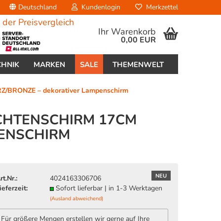
Deutschland
Kundenlogin
Merkzettel
Ihr Warenkorb
0,00 EUR
CHNIK
MARKEN
SALE
THEMENWELT
BRONZE – dekorativer Lampenschirm
UCHTENSCHIRM 17CM
ENSCHIRM
erstellen
ort vergessen?
NEU
rt.Nr.:
4024163306706
ieferzeit:
Sofort lieferbar | in 1-3 Werktagen
(Ausland abweichend)
Für größere Mengen erstellen wir gerne auf Ihre