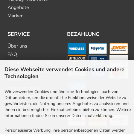
Angebote
Marken
SERVICE
BEZAHLUNG
Über uns
FAQ
Beratung & Planung
Diese Webseite verwendet Cookies und andere
Downloads & Kataloge
Technologien
Newsletter
Barrierefreiheit
Wir verwenden Cookies und ähnliche Technologien, auch von
Stellenangebote
Drittanbietern, um die ordentliche Funktionsweise der Website zu
gewährleisten, die Nutzung unseres Angebotes zu analysieren und
Kontakt
VERSAND
Ihnen ein bestmögliches Einkaufserlebnis bieten zu können. Weitere
Rabatt Codes
Informationen finden Sie in unserer Datenschutzerklärung.
Personalisierte Werbung: ihre personenbezogenen Daten werden