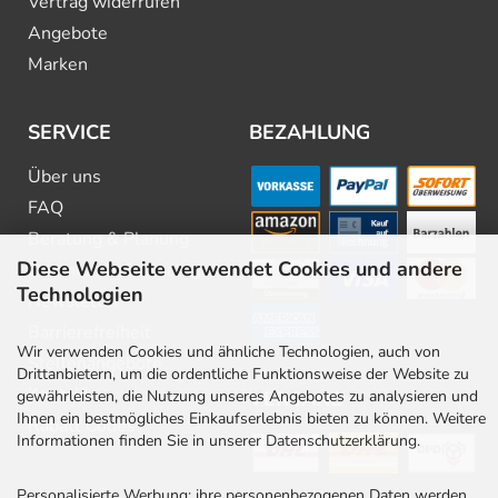
Vertrag widerrufen
Angebote
Marken
SERVICE
BEZAHLUNG
Über uns
FAQ
Beratung & Planung
Diese Webseite verwendet Cookies und andere
Downloads & Kataloge
Technologien
Newsletter
Barrierefreiheit
Wir verwenden Cookies und ähnliche Technologien, auch von
Stellenangebote
Drittanbietern, um die ordentliche Funktionsweise der Website zu
Kontakt
gewährleisten, die Nutzung unseres Angebotes zu analysieren und
VERSAND
Ihnen ein bestmögliches Einkaufserlebnis bieten zu können. Weitere
Rabatt Codes
Informationen finden Sie in unserer Datenschutzerklärung.
Personalisierte Werbung: ihre personenbezogenen Daten werden