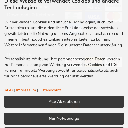
Diese Webseite verwendet Cookies und andere
Beratung & Planung
Technologien
Downloads & Kataloge
Wir verwenden Cookies und ähnliche Technologien, auch von
Newsletter
Drittanbietern, um die ordentliche Funktionsweise der Website zu
Barrierefreiheit
gewährleisten, die Nutzung unseres Angebotes zu analysieren und
Stellenangebote
Ihnen ein bestmögliches Einkaufserlebnis bieten zu können.
Weitere Informationen finden Sie in unserer Datenschutzerklärung.
Kontakt
VERSAND
Rabatt Codes
Personalisierte Werbung: ihre personenbezogenen Daten werden
zur Personalisierung von Werbung verwendet. Cookies und IDs
können für mobile Werbung sowohl für personalisierte als auch
für nicht personalisierte Werbung genutzt werden.
AGB
|
Impressum
|
Datenschutz
Alle Akzeptieren
Nur Notwendige
AGB
|
Impressum
|
Datenschutz
|
Cookies