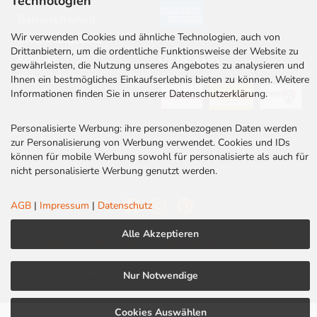
Technologien
Barrierefreiheit
Wir verwenden Cookies und ähnliche Technologien, auch von
Stellenangebote
Drittanbietern, um die ordentliche Funktionsweise der Website zu
Kontakt
VERSAND
gewährleisten, die Nutzung unseres Angebotes zu analysieren und
Rabatt Codes
Ihnen ein bestmögliches Einkaufserlebnis bieten zu können. Weitere
Informationen finden Sie in unserer Datenschutzerklärung.
Personalisierte Werbung: ihre personenbezogenen Daten werden
zur Personalisierung von Werbung verwendet. Cookies und IDs
können für mobile Werbung sowohl für personalisierte als auch für
nicht personalisierte Werbung genutzt werden.
AGB
|
Impressum
|
Datenschutz
Alle Akzeptieren
AGB
|
Impressum
|
Datenschutz
|
Cookies
LED Centrum | Qualität und Kompetenz seit 2010
Nur Notwendige
Cookies Auswählen