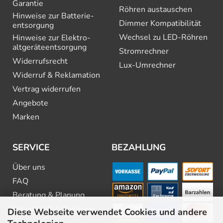
Garantie
Röhren austauschen
Hinweise zur Batterie­
Dimmer Kompatibilität
entsorgung
Wechsel zu LED-Röhren
Hinweise zur Elektro­
altgeräte­entsorgung
Stromrechner
Widerrufsrecht
Lux-Umrechner
Widerruf & Reklamation
Vertrag widerrufen
Angebote
Marken
SERVICE
BEZAHLUNG
Über uns
FAQ
Beratung & Planung
Downloads & Kataloge
Diese Webseite verwendet Cookies und andere
Newsletter