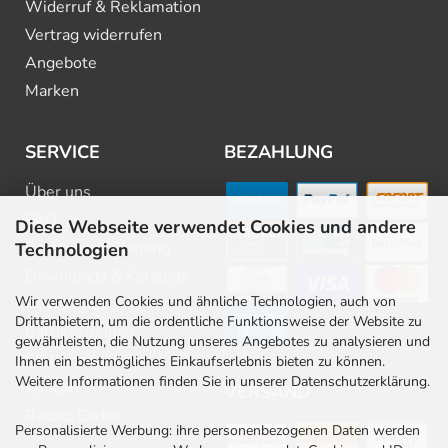
Widerruf & Reklamation
Vertrag widerrufen
Angebote
Marken
SERVICE
BEZAHLUNG
Über uns
FAQ
Diese Webseite verwendet Cookies und andere
Beratung & Planung
Technologien
Downloads & Kataloge
Wir verwenden Cookies und ähnliche Technologien, auch von
Newsletter
Drittanbietern, um die ordentliche Funktionsweise der Website zu
Barrierefreiheit
gewährleisten, die Nutzung unseres Angebotes zu analysieren und
Stellenangebote
Ihnen ein bestmögliches Einkaufserlebnis bieten zu können.
Weitere Informationen finden Sie in unserer Datenschutzerklärung.
Kontakt
VERSAND
Rabatt Codes
Personalisierte Werbung: ihre personenbezogenen Daten werden