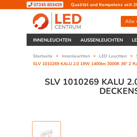
07245 803439
Qualität und Kompetenz seit 2
Alle
INNENLEUCHTEN
AUSSENLEUCHTEN
L
»
»
»
Startseite
Innenleuchten
LED Leuchten
SLV 1010269 KALU 2.0 19W 1400lm 3000K 36° 2-fla
SLV 1010269 KALU 2
DECKENS