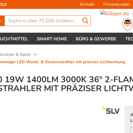
Kontakt
Firmenkunden
010
Lieferland
EUCHTMITTEL
SMART HOME
BÜRO & GEWERBE
TE
»
Strahler & Spots
mmiger LED Wand- & Deckenstrahler mit präziser Lichtwirkung
.0 19W 1400LM 3000K 36° 2-FL
TRAHLER MIT PRÄZISER LICH
Konto 
Passw
A
L