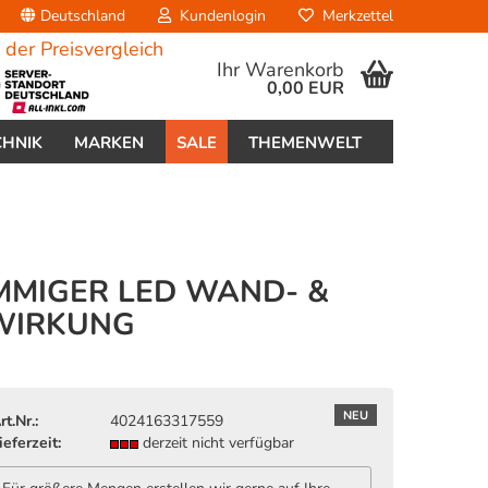
Deutschland
Kundenlogin
Merkzettel
Ihr Warenkorb
0,00 EUR
CHNIK
MARKEN
SALE
THEMENWELT
AMMIGER LED WAND- &
TWIRKUNG
erstellen
ort vergessen?
NEU
rt.Nr.:
4024163317559
ieferzeit:
derzeit nicht verfügbar