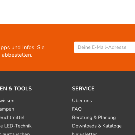
ipps und Infos. Sie
 abbestellen.
EN & TOOLS
SERVICE
wissen
Über uns
ampen
FAQ
euchtmittel
Beratung & Planung
le LED-Technik
Downloads & Kataloge
n austauschen
Newsletter