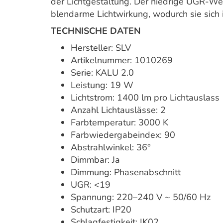
der Lichtgestaltung. Der niedrige UGR-Wer
blendarme Lichtwirkung, wodurch sie sich 
TECHNISCHE DATEN
Hersteller: SLV
Artikelnummer: 1010269
Serie: KALU 2.0
Leistung: 19 W
Lichtstrom: 1400 lm pro Lichtauslass
Anzahl Lichtauslässe: 2
Farbtemperatur: 3000 K
Farbwiedergabeindex: 90
Abstrahlwinkel: 36°
Dimmbar: Ja
Dimmung: Phasenabschnitt
UGR: <19
Spannung: 220–240 V ~ 50/60 Hz
Schutzart: IP20
Schlagfestigkeit: IK02