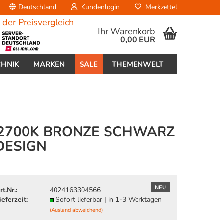
Deutschland
Kundenlogin
Merkzettel
Ihr Warenkorb
0,00 EUR
CHNIK
MARKEN
SALE
THEMENWELT
 2700K BRONZE SCHWARZ
DESIGN
erstellen
ort vergessen?
NEU
rt.Nr.:
4024163304566
ieferzeit:
Sofort lieferbar | in 1-3 Werktagen
(Ausland abweichend)