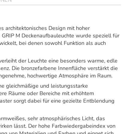
ONEN
s architektonisches Design mit hoher
Die GRIP M Deckenaufbauleuchte wurde speziell für
ickelt, bei denen sowohl Funktion als auch
erleiht der Leuchte eine besonders warme, edle
enz. Die bronzefarbene Innenfläche verstärkt die
e angenehme, hochwertige Atmosphäre im Raum.
ine gleichmäßige und leistungsstarke
ßere Räume oder Bereiche mit erhöhtem
aster sorgt dabei für eine gezielte Entblendung
armweißes, sehr atmosphärisches Licht, das
rken lässt. Der hohe Farbwiedergabeindex von
lung von Materialien und Farben und eignet sich