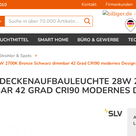
Kontakt
Firmenkunden
010
Lieferland
EUCHTMITTEL
SMART HOME
BÜRO & GEWERBE
TE
»
Strahler & Spots
W 2700K Bronze Schwarz dimmbar 42 Grad CRI90 modernes Design
ED DECKENAUFBAULEUCHTE 28W
AR 42 GRAD CRI90 MODERNES 
Konto 
Passw
A
L