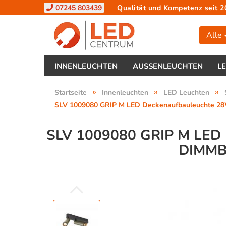
07245 803439
Qualität und Kompetenz seit 2
Alle
INNENLEUCHTEN
AUSSENLEUCHTEN
L
»
»
»
Startseite
Innenleuchten
LED Leuchten
SLV 1009080 GRIP M LED Deckenaufbauleuchte 28
SLV 1009080 GRIP M L
DIMMB