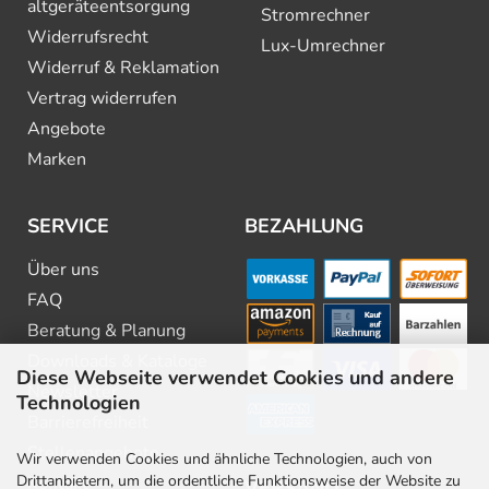
altgeräte­entsorgung
Stromrechner
Widerrufsrecht
Lux-Umrechner
Widerruf & Reklamation
Vertrag widerrufen
Angebote
Marken
SERVICE
BEZAHLUNG
Über uns
FAQ
Beratung & Planung
Downloads & Kataloge
Diese Webseite verwendet Cookies und andere
Newsletter
Technologien
Barrierefreiheit
Stellenangebote
Wir verwenden Cookies und ähnliche Technologien, auch von
Drittanbietern, um die ordentliche Funktionsweise der Website zu
Kontakt
VERSAND