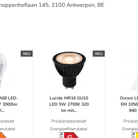
schoppenhoflaan 145, 2100 Antwerpen, BE
NEU
NEU
 A68 LED-
Lucide MR16 GU10
Osram L
 2000lm
LED 5W 2700K 320
EM 105
...
lm mit...
840 
enblatt
Produktdatenblatt
Produkt
ienzlabel
Energieeffzienzlabel
Energiee
A
A
G