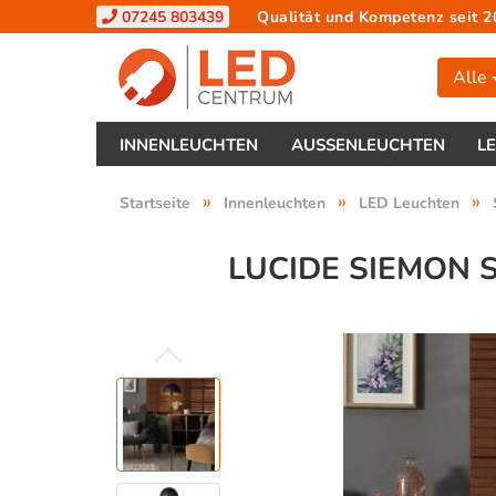
07245 803439
Qualität und Kompetenz seit 2
Alle
INNENLEUCHTEN
AUSSENLEUCHTEN
L
»
»
»
Startseite
Innenleuchten
LED Leuchten
LUCIDE SIEMON 