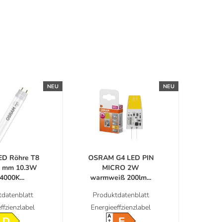
NEU
NEU
ED Röhre T8
OSRAM G4 LED PIN
0 mm 10.3W
MICRO 2W
4000K...
warmweiß 200lm...
datenblatt
Produktdatenblatt
ffzienzlabel
Energieeffzienzlabel
A
D
F