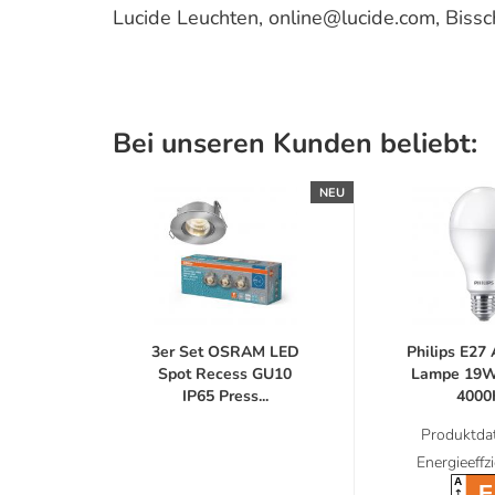
Lucide Leuchten, online@lucide.com, Bis
Bei unseren Kunden beliebt:
NEU
3er Set OSRAM LED
Philips E27
Spot Recess GU10
Lampe 19W
IP65 Press...
4000K
Produktdat
Energieeffz
A
F