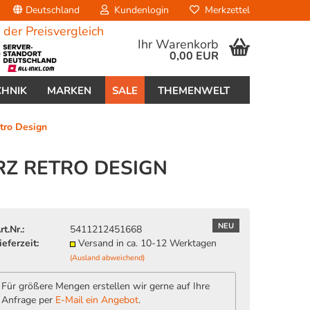
Deutschland
Kundenlogin
Merkzettel
Ihr Warenkorb
0,00 EUR
CHNIK
MARKEN
SALE
THEMENWELT
tro Design
RZ RETRO DESIGN
erstellen
NEU
rt.Nr.:
5411212451668
ort vergessen?
ieferzeit:
Versand in ca. 10-12 Werktagen
(Ausland abweichend)
Für größere Mengen erstellen wir gerne auf Ihre
Anfrage per
E-Mail ein Angebot
.