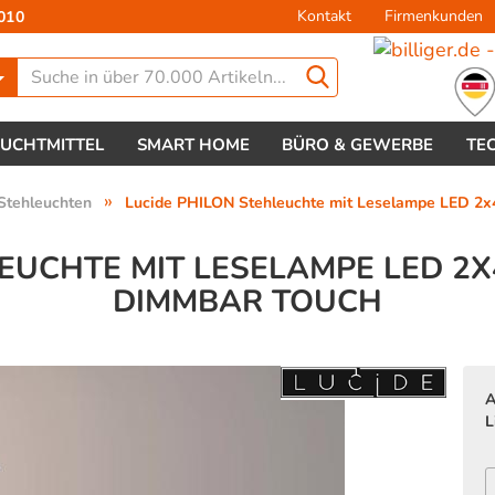
Kontakt
Firmenkunden
010
Lieferland
EUCHTMITTEL
SMART HOME
BÜRO & GEWERBE
TE
»
Stehleuchten
Lucide PHILON Stehleuchte mit Leselampe LED 2
LEUCHTE MIT LESELAMPE LED 2
DIMMBAR TOUCH
Konto 
Passw
A
L