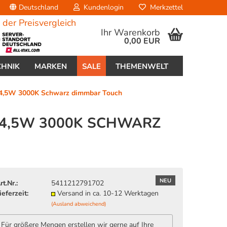
Deutschland
Kundenlogin
Merkzettel
Ihr Warenkorb
0,00 EUR
CHNIK
MARKEN
SALE
THEMENWELT
x4,5W 3000K Schwarz dimmbar Touch
X4,5W 3000K SCHWARZ
erstellen
ort vergessen?
NEU
rt.Nr.:
5411212791702
ieferzeit:
Versand in ca. 10-12 Werktagen
(Ausland abweichend)
Für größere Mengen erstellen wir gerne auf Ihre