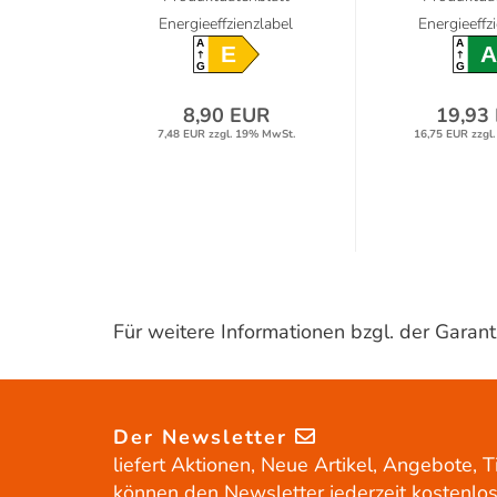
Energieeffzienzlabel
Energieeffz
A
A
E
A
G
G
8,90 EUR
19,93
7,48 EUR zzgl. 19% MwSt.
16,75 EUR zzgl
Für weitere Informationen bzgl. der Gara
Der Newsletter
liefert Aktionen, Neue Artikel, Angebote, T
können den Newsletter jederzeit kostenlos