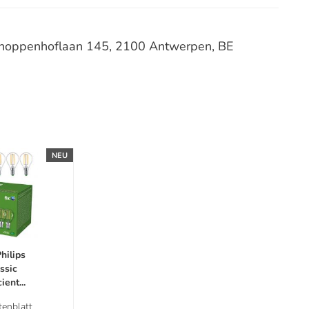
schoppenhoflaan 145, 2100 Antwerpen, BE
NEU
hilips
ssic
ient...
enblatt