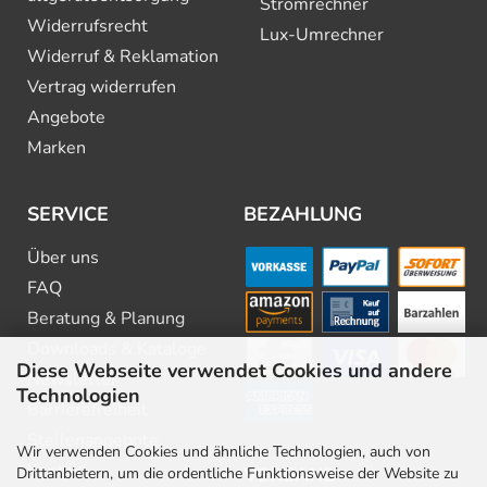
Stromrechner
Widerrufsrecht
Lux-Umrechner
Widerruf & Reklamation
Vertrag widerrufen
Angebote
Marken
SERVICE
BEZAHLUNG
Über uns
FAQ
Beratung & Planung
Downloads & Kataloge
Diese Webseite verwendet Cookies und andere
Newsletter
Technologien
Barrierefreiheit
Stellenangebote
Wir verwenden Cookies und ähnliche Technologien, auch von
Kontakt
VERSAND
Drittanbietern, um die ordentliche Funktionsweise der Website zu