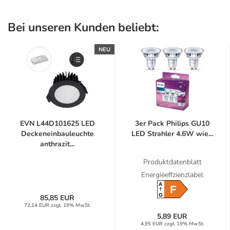
Bei unseren Kunden beliebt:
NEU
EVN L44D101625 LED
3er Pack Philips GU10
Deckeneinbauleuchte
LED Strahler 4.6W wie...
anthrazit...
Produktdatenblatt
Energieeffzienzlabel
A
F
G
85,85 EUR
72,14 EUR zzgl. 19% MwSt.
5,89 EUR
4,95 EUR zzgl. 19% MwSt.