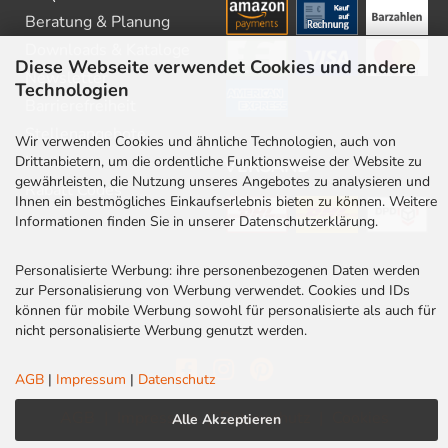
Beratung & Planung
Downloads & Kataloge
Diese Webseite verwendet Cookies und andere
Newsletter
Technologien
Barrierefreiheit
Stellenangebote
Wir verwenden Cookies und ähnliche Technologien, auch von
Kontakt
Drittanbietern, um die ordentliche Funktionsweise der Website zu
VERSAND
gewährleisten, die Nutzung unseres Angebotes zu analysieren und
Rabatt Codes
Ihnen ein bestmögliches Einkaufserlebnis bieten zu können. Weitere
Informationen finden Sie in unserer Datenschutzerklärung.
Personalisierte Werbung: ihre personenbezogenen Daten werden
zur Personalisierung von Werbung verwendet. Cookies und IDs
können für mobile Werbung sowohl für personalisierte als auch für
nicht personalisierte Werbung genutzt werden.
AGB
|
Impressum
|
Datenschutz
AGB
|
Impressum
|
Datenschutz
|
Cookies
Alle Akzeptieren