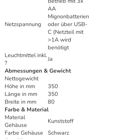
Betrieb mit 3x
AA
Mignonbatterien
Netzspannung
oder über USB-
C (Netzteil mit
>1A wird
benötigt
Leuchtmittel inkl.
Ja
?
Abmessungen & Gewicht
Nettogewicht
Höhe in mm
350
Länge in mm
350
Breite in mm
80
Farbe & Material
Material
Kunststoff
Gehäuse
Farbe Gehäuse
Schwarz