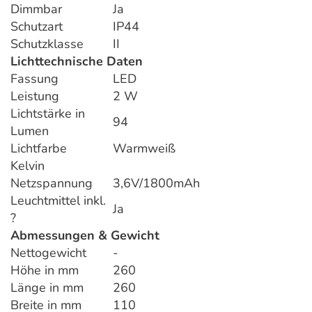
Dimmbar
Ja
Schutzart
IP44
Schutzklasse
II
Lichttechnische Daten
Fassung
LED
Leistung
2 W
Lichtstärke in
94
Lumen
Lichtfarbe
Warmweiß
Kelvin
Netzspannung
3,6V/1800mAh
Leuchtmittel inkl.
Ja
?
Abmessungen & Gewicht
Nettogewicht
-
Höhe in mm
260
Länge in mm
260
Breite in mm
110