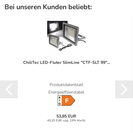
Bei unseren Kunden beliebt:
ChiliTec LED-Fluter SlimLine "CTF-SLT 99"...
Produktdatenblatt
Energieeffzienzlabel
A
F
G
53,85 EUR
45,25 EUR zzgl. 19% MwSt.