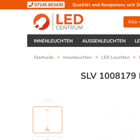
07245 803439
Qualität und Kompetenz seit 2
Alle
INNENLEUCHTEN
AUSSENLEUCHTEN
L
»
»
»
Startseite
Innenleuchten
LED Leuchten
SLV 1008179