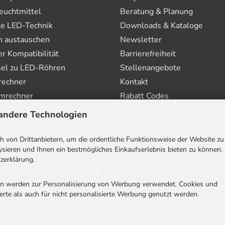
euchtmittel
Beratung & Planung
le LED-Technik
Downloads & Kataloge
n austauschen
Newsletter
 Kompatibilität
Barrierefreiheit
el zu LED-Röhren
Stellenangebote
rechner
Kontakt
mrechner
Rabatt Codes
andere Technologien
 von Drittanbietern, um die ordentliche Funktionsweise der Website zu
sieren und Ihnen ein bestmögliches Einkaufserlebnis bieten zu können.
zerklärung.
en werden zur Personalisierung von Werbung verwendet. Cookies und
AGB
|
Impressum
|
Datenschutz
|
Cookies
rte als auch für nicht personalisierte Werbung genutzt werden.
LED Centrum | Qualität und Kompetenz seit 2010