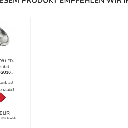
IESEM PRODUKT EMPFEHLEN WIR I
98 LED-
ittel
GU10...
enblatt
ienzlabel
G
 EUR
. 19% MwSt.