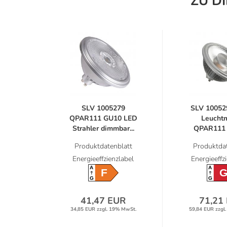
ZU D
SLV 1005279
SLV 10052
QPAR111 GU10 LED
Leuchtm
Strahler dimmbar...
QPAR111 
Produktdatenblatt
Produktdat
Energieeffzienzlabel
Energieeffz
A
A
F
G
G
41,47 EUR
71,21
34,85 EUR zzgl. 19% MwSt.
59,84 EUR zzgl