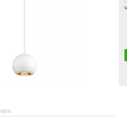
U
ONEN