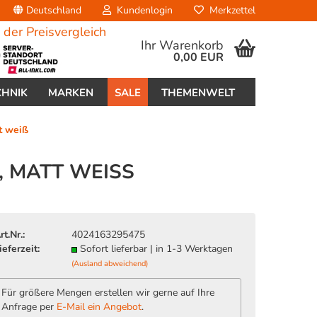
Deutschland
Kundenlogin
Merkzettel
Ihr Warenkorb
0,00 EUR
CHNIK
MARKEN
SALE
THEMENWELT
t weiß
 MATT WEISS
erstellen
rt.Nr.:
4024163295475
ort vergessen?
ieferzeit:
Sofort lieferbar | in 1-3 Werktagen
(Ausland abweichend)
Für größere Mengen erstellen wir gerne auf Ihre
Anfrage per
E-Mail ein Angebot
.