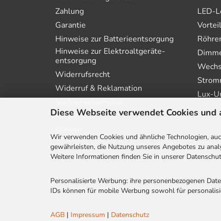
Zahlung
LED-L
Garantie
Vortei
Hinweise zur Batterie­entsorgung
Röhre
Hinweise zur Elektro­altgeräte­
Dimmer
entsorgung
Wechs
Widerrufsrecht
Strom
Widerruf & Reklamation
Lux-U
Vertrag widerrufen
Diese Webseite verwendet Cookies und 
Angebote
Marken
Wir verwenden Cookies und ähnliche Technologien, auch
gewährleisten, die Nutzung unseres Angebotes zu analy
Weitere Informationen finden Sie in unserer Datenschut
Personalisierte Werbung: ihre personenbezogenen Dat
IDs können für mobile Werbung sowohl für personalisie
AGB
|
Impressum
|
Datenschutz