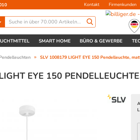
Kontakt
Firmenkunden
010
Lieferland
EUCHTMITTEL
SMART HOME
BÜRO & GEWERBE
TE
»
Pendelleuchten
SLV 1008179 LIGHT EYE 150 Pendelleuchte, mat
 LIGHT EYE 150 PENDELLEUCHTE,
Konto 
A
Passw
L