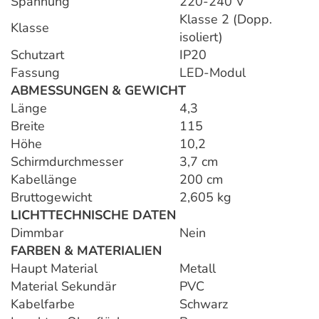
Spannung
220-240 V
Klasse 2 (Dopp.
Klasse
isoliert)
Schutzart
IP20
Fassung
LED-Modul
ABMESSUNGEN & GEWICHT
Länge
4,3
Breite
115
Höhe
10,2
Schirmdurchmesser
3,7 cm
Kabellänge
200 cm
Bruttogewicht
2,605 kg
LICHTTECHNISCHE DATEN
Dimmbar
Nein
FARBEN & MATERIALIEN
Haupt Material
Metall
Material Sekundär
PVC
Kabelfarbe
Schwarz