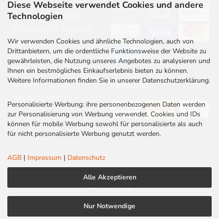
FAQ
Diese Webseite verwendet Cookies und andere
Beratung & Planung
Technologien
Downloads & Kataloge
Wir verwenden Cookies und ähnliche Technologien, auch von
Newsletter
Drittanbietern, um die ordentliche Funktionsweise der Website zu
Barrierefreiheit
gewährleisten, die Nutzung unseres Angebotes zu analysieren und
Stellenangebote
Ihnen ein bestmögliches Einkaufserlebnis bieten zu können.
Weitere Informationen finden Sie in unserer Datenschutzerklärung.
Kontakt
VERSAND
Rabatt Codes
Personalisierte Werbung: ihre personenbezogenen Daten werden
zur Personalisierung von Werbung verwendet. Cookies und IDs
können für mobile Werbung sowohl für personalisierte als auch
für nicht personalisierte Werbung genutzt werden.
AGB
|
Impressum
|
Datenschutz
Alle Akzeptieren
Nur Notwendige
AGB
|
Impressum
|
Datenschutz
|
Cookies