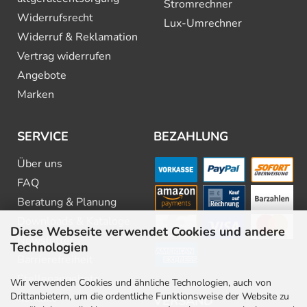
Stromrechner
Widerrufsrecht
Lux-Umrechner
Widerruf & Reklamation
Vertrag widerrufen
Angebote
Marken
SERVICE
BEZAHLUNG
Über uns
FAQ
Beratung & Planung
Downloads & Kataloge
Diese Webseite verwendet Cookies und andere
Newsletter
Technologien
Barrierefreiheit
Stellenangebote
Wir verwenden Cookies und ähnliche Technologien, auch von
Drittanbietern, um die ordentliche Funktionsweise der Website zu
Kontakt
VERSAND