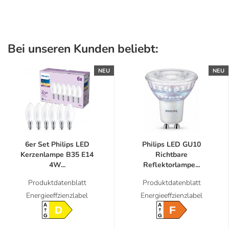
Bei unseren Kunden beliebt:
NEU
NEU
6er Set Philips LED
Philips LED GU10
Kerzenlampe B35 E14
Richtbare
4W...
Reflektorlampe...
Produktdatenblatt
Produktdatenblatt
Energieeffzienzlabel
Energieeffzienzlabel
A
A
D
F
G
G