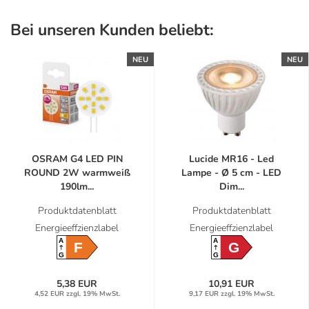
Bei unseren Kunden beliebt:
NEU
NEU
OSRAM G4 LED PIN
Lucide MR16 - Led
ROUND 2W warmweiß
Lampe - Ø 5 cm - LED
190lm...
Dim...
Produktdatenblatt
Produktdatenblatt
Energieeffzienzlabel
Energieeffzienzlabel
A
A
F
G
G
G
5,38 EUR
10,91 EUR
4,52 EUR zzgl. 19% MwSt.
9,17 EUR zzgl. 19% MwSt.