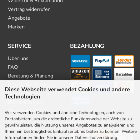
Widerruf & Reklamation
Vertrag widerrufen
Angebote
Marken
SERVICE
BEZAHLUNG
Über uns
FAQ
Beratung & Planung
Downloads & Kataloge
Diese Webseite verwendet Cookies und andere
Newsletter
Technologien
Barrierefreiheit
Stellenangebote
Wir verwenden Cookies und ähnliche Technologien, auch von
Drittanbietern, um die ordentliche Funktionsweise der Website zu
Kontakt
VERSAND
gewährleisten, die Nutzung unseres Angebotes zu analysieren und
Rabatt Codes
Ihnen ein bestmögliches Einkaufserlebnis bieten zu können. Weitere
Informationen finden Sie in unserer Datenschutzerklärung.