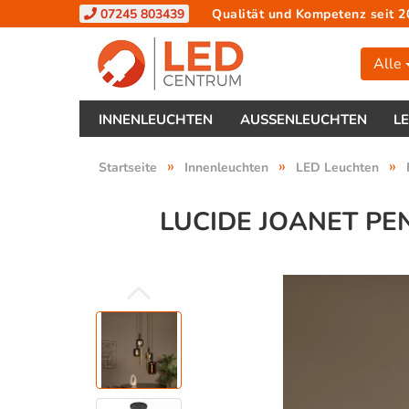
07245 803439
Qualität und Kompetenz seit 2
Alle
INNENLEUCHTEN
AUSSENLEUCHTEN
L
»
»
»
Startseite
Innenleuchten
LED Leuchten
LUCIDE JOANET P