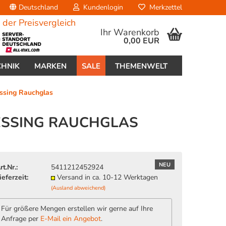
Deutschland
Kundenlogin
Merkzettel
Ihr Warenkorb
0,00 EUR
CHNIK
MARKEN
SALE
THEMENWELT
ssing Rauchglas
ESSING RAUCHGLAS
erstellen
NEU
rt.Nr.:
5411212452924
ort vergessen?
ieferzeit:
Versand in ca. 10-12 Werktagen
(Ausland abweichend)
Für größere Mengen erstellen wir gerne auf Ihre
Anfrage per
E-Mail ein Angebot
.