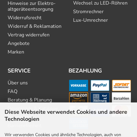
Wechsel zu LED-Röhren
Hinweise zur Elektro­
altgeräte­entsorgung
Stromrechner
Widerrufsrecht
Lux-Umrechner
Widerruf & Reklamation
Vertrag widerrufen
Angebote
Marken
SERVICE
BEZAHLUNG
Über uns
FAQ
Beratung & Planung
Downloads & Kataloge
Diese Webseite verwendet Cookies und andere
Newsletter
Technologien
Barrierefreiheit
Stellenangebote
Wir verwenden Cookies und ähnliche Technologien, auch von