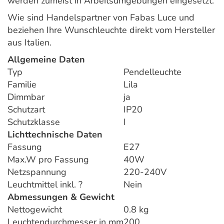
werden zumeist in Arbeitsumgebungen eingesetzt.
Wie sind Handelspartner von Fabas Luce und
beziehen Ihre Wunschleuchte direkt vom Hersteller
aus Italien.
Allgemeine Daten
Typ
Pendelleuchte
Familie
Lila
Dimmbar
ja
Schutzart
IP20
Schutzklasse
I
Lichttechnische Daten
Fassung
E27
Max.W pro Fassung
40W
Netzspannung
220-240V
Leuchtmittel inkl. ?
Nein
Abmessungen & Gewicht
Nettogewicht
0.8 kg
Leuchtendurchmesser in mm
200