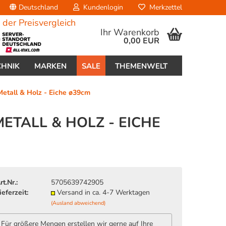
Deutschland
Kundenlogin
Merkzettel
Ihr Warenkorb
0,00 EUR
CHNIK
MARKEN
SALE
THEMENWELT
tall & Holz - Eiche ø39cm
TALL & HOLZ - EICHE
erstellen
ort vergessen?
rt.Nr.:
5705639742905
ieferzeit:
Versand in ca. 4-7 Werktagen
(Ausland abweichend)
Für größere Mengen erstellen wir gerne auf Ihre