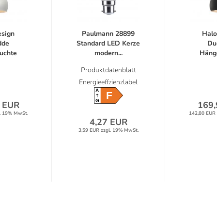
esign
Paulmann 28899
Halo
dde
Standard LED Kerze
Du
uchte
modern...
Häng
olz...
Metal
Produktdatenblatt
Energieeffzienzlabel
A
F
G
 EUR
169,
. 19% MwSt.
142,80 EUR 
4,27 EUR
3,59 EUR zzgl. 19% MwSt.