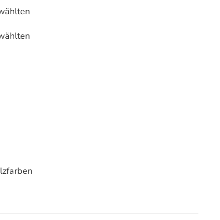
wählten
wählten
lzfarben