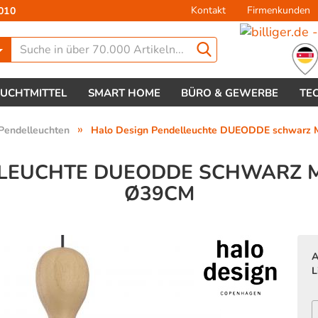
Kontakt
Firmenkunden
010
Lieferland
EUCHTMITTEL
SMART HOME
BÜRO & GEWERBE
TE
»
Pendelleuchten
Halo Design Pendelleuchte DUEODDE schwarz Me
LEUCHTE DUEODDE SCHWARZ ME
Ø39CM
Konto 
Passw
A
L