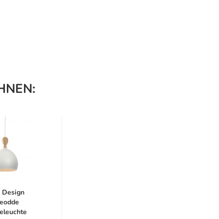
HNEN:
 Design
eodde
eleuchte