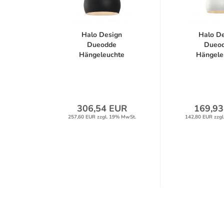
Halo Design
Halo D
Dueodde
Dueo
Hängeleuchte
Hängele
Metall/Holz...
Metall/H
306,54 EUR
169,93
257,60 EUR zzgl. 19% MwSt.
142,80 EUR zzgl