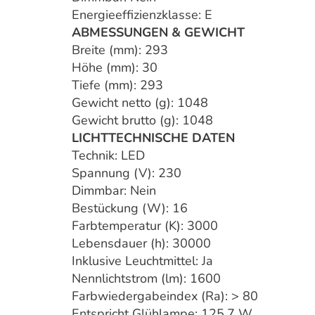
Energieeffizienzklasse: E
ABMESSUNGEN & GEWICHT
Breite (mm): 293
Höhe (mm): 30
Tiefe (mm): 293
Gewicht netto (g): 1048
Gewicht brutto (g): 1048
LICHTTECHNISCHE DATEN
Technik: LED
Spannung (V): 230
Dimmbar: Nein
Bestückung (W): 16
Farbtemperatur (K): 3000
Lebensdauer (h): 30000
Inklusive Leuchtmittel: Ja
Nennlichtstrom (lm): 1600
Farbwiedergabeindex (Ra): > 80
Entspricht Glühlampe: 125,7 W