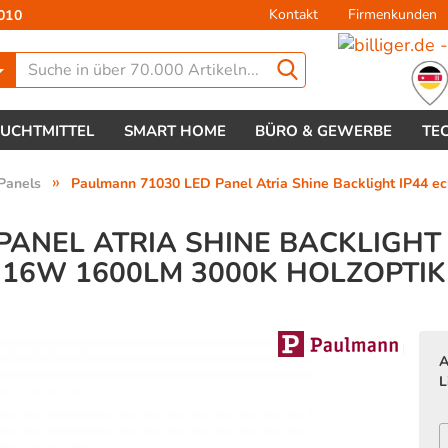
Kontakt
Firmenkunden
010
Lieferland
EUCHTMITTEL
SMART HOME
BÜRO & GEWERBE
TE
»
Panels
Paulmann 71030 LED Panel Atria Shine Backlight IP44 
PANEL ATRIA SHINE BACKLIGHT 
16W 1600LM 3000K HOLZOPTIK
Konto 
Passw
A
L