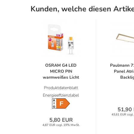
Kunden, welche diesen Artike
OSRAM G4 LED
Paulmann 7
MICRO PIN
Panel Atri
warmweißes Licht
Backlig
12V...
Produktdatenblatt
Energieeffzienzlabel
A
F
G
51,90
43,61 EUR zzgl
5,80 EUR
4,87 EUR zzgl. 19% MwSt.