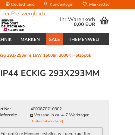
Deutschland
Kundenlogin
Merkzettel
Ihr Warenkorb
0,00 EUR
CHNIK
MARKEN
SALE
THEMENWELT
eckig 293x293mm 16W 1600lm 3000K Holzoptik
IP44 ECKIG 293X293MM
erstellen
ort vergessen?
rt.Nr.:
4000870710302
ieferzeit:
Versand in ca. 4-7 Werktagen
(Ausland abweichend)
Für größere Mengen erstellen wir gerne auf Ihre