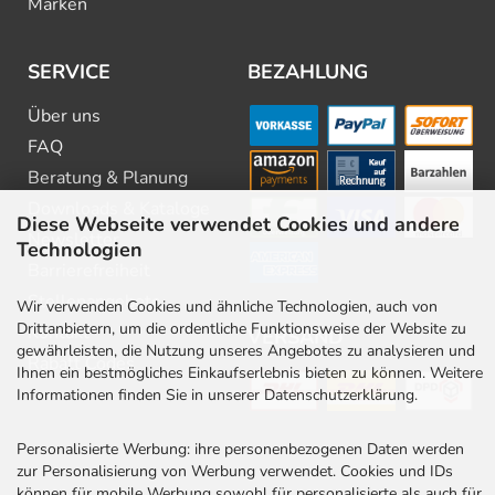
Marken
SERVICE
BEZAHLUNG
Über uns
FAQ
Beratung & Planung
Downloads & Kataloge
Diese Webseite verwendet Cookies und andere
Newsletter
Technologien
Barrierefreiheit
Stellenangebote
Wir verwenden Cookies und ähnliche Technologien, auch von
Drittanbietern, um die ordentliche Funktionsweise der Website zu
Kontakt
VERSAND
gewährleisten, die Nutzung unseres Angebotes zu analysieren und
Rabatt Codes
Ihnen ein bestmögliches Einkaufserlebnis bieten zu können. Weitere
Informationen finden Sie in unserer Datenschutzerklärung.
Personalisierte Werbung: ihre personenbezogenen Daten werden
zur Personalisierung von Werbung verwendet. Cookies und IDs
können für mobile Werbung sowohl für personalisierte als auch für