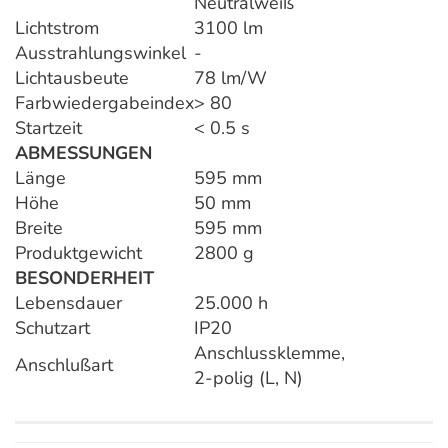
Neutralweiß
Lichtstrom
3100 lm
Ausstrahlungswinkel
-
Lichtausbeute
78 lm/W
Farbwiedergabeindex
> 80
Startzeit
< 0.5 s
ABMESSUNGEN
Länge
595 mm
Höhe
50 mm
Breite
595 mm
Produktgewicht
2800 g
BESONDERHEIT
Lebensdauer
25.000 h
Schutzart
IP20
Anschlussklemme,
Anschlußart
2-polig (L, N)