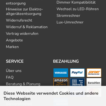
Dimmer Kompatibilität
entsorgung
Wechsel zu LED-Röhren
Hinweise zur Elektro­
altgeräte­entsorgung
Stromrechner
Widerrufsrecht
Lux-Umrechner
Widerruf & Reklamation
Vertrag widerrufen
Angebote
Marken
SERVICE
BEZAHLUNG
Über uns
FAQ
Beratung & Planung
Downloads & Kataloge
Diese Webseite verwendet Cookies und andere
Newsletter
Technologien
Barrierefreiheit