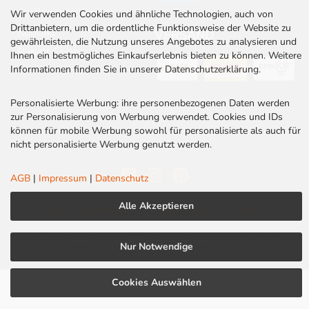
Stellenangebote
Wir verwenden Cookies und ähnliche Technologien, auch von
Drittanbietern, um die ordentliche Funktionsweise der Website zu
Kontakt
VERSAND
gewährleisten, die Nutzung unseres Angebotes zu analysieren und
Rabatt Codes
Ihnen ein bestmögliches Einkaufserlebnis bieten zu können. Weitere
Informationen finden Sie in unserer Datenschutzerklärung.
Personalisierte Werbung: ihre personenbezogenen Daten werden
zur Personalisierung von Werbung verwendet. Cookies und IDs
können für mobile Werbung sowohl für personalisierte als auch für
nicht personalisierte Werbung genutzt werden.
AGB
|
Impressum
|
Datenschutz
Alle Akzeptieren
AGB
|
Impressum
|
Datenschutz
|
Cookies
LED Centrum | Qualität und Kompetenz seit 2010
Nur Notwendige
Cookies Auswählen