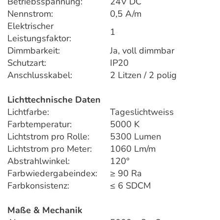
Betriebsspannung:
24V DC
Nennstrom:
0,5 A/m
Elektrischer
1
Leistungsfaktor:
Dimmbarkeit:
Ja, voll dimmbar
Schutzart:
IP20
Anschlusskabel:
2 Litzen / 2 polig
Lichttechnische Daten
Lichtfarbe:
Tageslichtweiss
Farbtemperatur:
5000 K
Lichtstrom pro Rolle:
5300 Lumen
Lichtstrom pro Meter:
1060 Lm/m
Abstrahlwinkel:
120°
Farbwiedergabeindex:
≥ 90 Ra
Farbkonsistenz:
≤ 6 SDCM
Maße & Mechanik