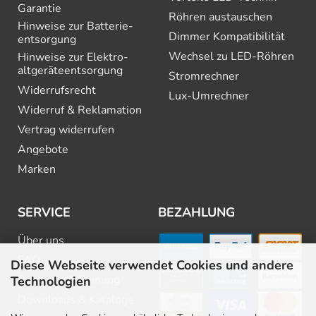
Garantie
Röhren austauschen
Hinweise zur Batterie­
Dimmer Kompatibilität
entsorgung
Wechsel zu LED-Röhren
Hinweise zur Elektro­
altgeräte­entsorgung
Stromrechner
Widerrufsrecht
Lux-Umrechner
Widerruf & Reklamation
Vertrag widerrufen
Angebote
Marken
SERVICE
BEZAHLUNG
Über uns
FAQ
Diese Webseite verwendet Cookies und andere
Beratung & Planung
Technologien
Downloads & Kataloge