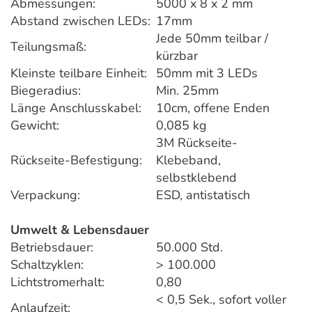
Abmessungen:
5000 x 8 x 2 mm
Abstand zwischen LEDs:
17mm
Jede 50mm teilbar /
Teilungsmaß:
kürzbar
Kleinste teilbare Einheit:
50mm mit 3 LEDs
Biegeradius:
Min. 25mm
Länge Anschlusskabel:
10cm, offene Enden
Gewicht:
0,085 kg
3M Rückseite-
Rückseite-Befestigung:
Klebeband,
selbstklebend
Verpackung:
ESD, antistatisch
Umwelt & Lebensdauer
Betriebsdauer:
50.000 Std.
Schaltzyklen:
> 100.000
Lichtstromerhalt:
0,80
< 0,5 Sek., sofort voller
Anlaufzeit: