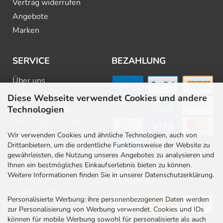
Vertrag widerrufen
Angebote
Marken
SERVICE
BEZAHLUNG
Über uns
FAQ
Diese Webseite verwendet Cookies und andere
Beratung & Planung
Technologien
Downloads & Kataloge
Wir verwenden Cookies und ähnliche Technologien, auch von
Newsletter
Drittanbietern, um die ordentliche Funktionsweise der Website zu
Barrierefreiheit
gewährleisten, die Nutzung unseres Angebotes zu analysieren und
Stellenangebote
Ihnen ein bestmögliches Einkaufserlebnis bieten zu können.
Weitere Informationen finden Sie in unserer Datenschutzerklärung.
Kontakt
VERSAND
Rabatt Codes
Personalisierte Werbung: ihre personenbezogenen Daten werden
zur Personalisierung von Werbung verwendet. Cookies und IDs
können für mobile Werbung sowohl für personalisierte als auch