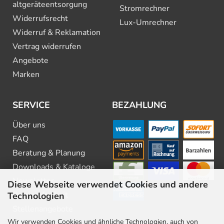
altgeräte­entsorgung
Stromrechner
Widerrufsrecht
Lux-Umrechner
Widerruf & Reklamation
Vertrag widerrufen
Angebote
Marken
SERVICE
BEZAHLUNG
Über uns
FAQ
Beratung & Planung
Downloads & Kataloge
Newsletter
Diese Webseite verwendet Cookies und andere
Barrierefreiheit
Technologien
Stellenangebote
Wir verwenden Cookies und ähnliche Technologien, auch von
Kontakt