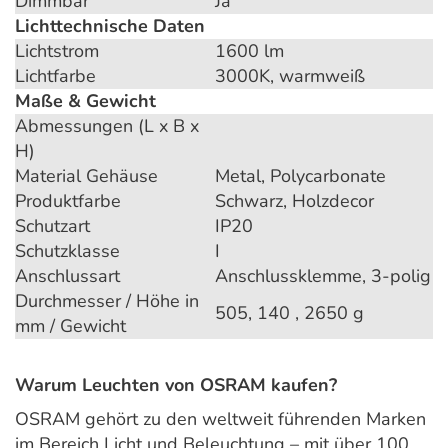
Dimmbar
Ja
Lichttechnische Daten
Lichtstrom
1600 lm
Lichtfarbe
3000K, warmweiß
Maße & Gewicht
Abmessungen (L x B x
H)
Material Gehäuse
Metal, Polycarbonate
Produktfarbe
Schwarz, Holzdecor
Schutzart
IP20
Schutzklasse
I
Anschlussart
Anschlussklemme, 3-polig
Durchmesser / Höhe in
505, 140 , 2650 g
mm / Gewicht
Warum Leuchten von OSRAM kaufen?
OSRAM gehört zu den weltweit führenden Marken
im Bereich Licht und Beleuchtung – mit über 100