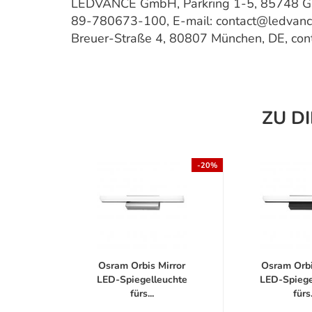
LEDVANCE GmbH, Parkring 1-5, 85748 Gar
89-780673-100, E-mail: contact@ledvan
Breuer-Straße 4, 80807 München, DE, co
ZU D
-20%
-20%
irror
Osram Orbis Mirror
Osram Orbi
uchte
LED-Spiegelleuchte
LED-Spiege
fürs...
fürs.