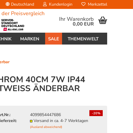
Deutschland
Kundenlogin
Merkzettel
Ihr Warenkorb
0,00 EUR
CHNIK
MARKEN
SALE
THEMENWELT
erbar
HROM 40CM 7W IP44
WEISS ÄNDERBAR
erstellen
ort vergessen?
-20%
rt.Nr.:
4099854447686
ieferzeit:
Versand in ca. 4-7 Werktagen
(Ausland abweichend)