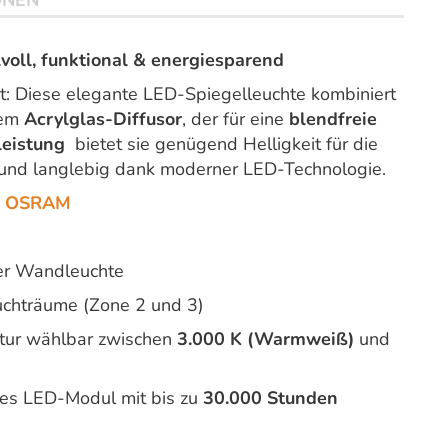
ONEN
voll, funktional & energiesparend
cht: Diese elegante LED-Spiegelleuchte kombiniert
nem
Acrylglas-Diffusor
, der für eine
blendfreie
leistung
bietet sie genügend Helligkeit für die
und langlebig dank moderner LED-Technologie.
us OSRAM
der Wandleuchte
uchträume (Zone 2 und 3)
tur wählbar zwischen
3.000 K (Warmweiß)
und
es LED-Modul mit bis zu
30.000 Stunden