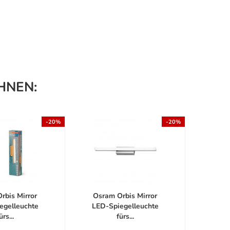
HNEN:
-20%
-20%
rbis Mirror
Osram Orbis Mirror
Osra
egelleuchte
LED-Spiegelleuchte
LED-
ürs...
fürs...