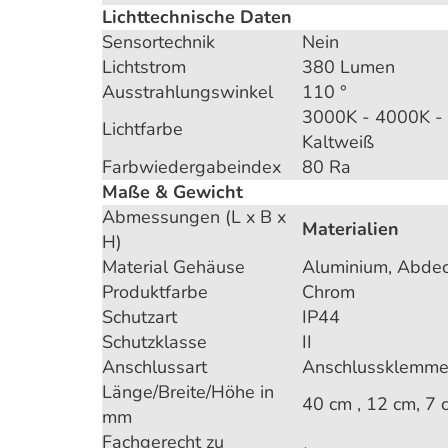
Lichttechnische Daten
Sensortechnik
Nein
Lichtstrom
380 Lumen
Ausstrahlungswinkel
110 °
3000K - 4000K -
Lichtfarbe
Kaltweiß
Farbwiedergabeindex
80 Ra
Maße & Gewicht
Abmessungen (L x B x
Materialien
H)
Material Gehäuse
Aluminium, Abdec
Produktfarbe
Chrom
Schutzart
IP44
Schutzklasse
II
Anschlussart
Anschlussklemme
Länge/Breite/Höhe in
40 cm , 12 cm, 7 
mm
Fachgerecht zu