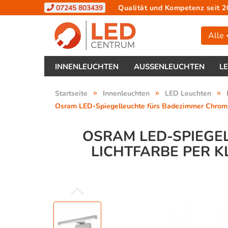
07245 803439
Qualität und Kompetenz seit 2
Alle
INNENLEUCHTEN
AUSSENLEUCHTEN
L
»
»
»
Startseite
Innenleuchten
LED Leuchten
Osram LED-Spiegelleuchte fürs Badezimmer Chrom 
OSRAM LED-SPIEGE
LICHTFARBE PER K