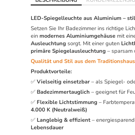
BESCHREIBUNG
KUNDENREZENSI
LED-Spiegelleuchte aus Aluminium – stil
Setzen Sie Ihr Badezimmer ins richtige Li
ein
modernes Aluminiumgehäuse
mit ei
Ausleuchtung
sorgt. Mit einer guten
Licht
primäre Spiegelausleuchtung
– sparsam 
Qualität und Stil aus dem Traditionsha
Produktvorteile:
✅
Vielseitig einsetzbar
– als Spiegel- o
✅
Badezimmertauglich
– geeignet für Fe
✅
Flexible Lichtstimmung
– Farbtempera
4.000 K (Neutralweiß)
✅
Langlebig & effizient
– energiesparend
Lebensdauer