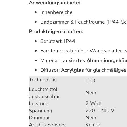
Anwendungsgebiete:
Innenbereiche
Badezimmer & Feuchträume (IP44-Sc
Produkteigenschaften:
Schutzart:
IP44
Farbtemperatur über Wandschalter w
Material: l
ackiertes Aluminiumgehä
Diffusor:
Acrylglas
für gleichmäßiges,
Technologie
LED
Leuchtmittel
Nein
austauschbar
Leistung
7 Watt
Spannung
220 - 240 V
Dimmbar
Nein
Art des Sensors
Keiner