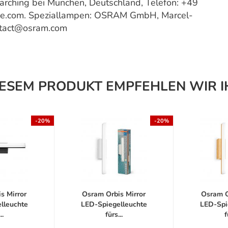
ching bei München, Deutschland, Telefon: +49
ce.com. Speziallampen: OSRAM GmbH, Marcel-
ntact@osram.com
IESEM PRODUKT EMPFEHLEN WIR I
-20%
-20%
s Mirror
Osram Orbis Mirror
Osram O
lleuchte
LED-Spiegelleuchte
LED-Spi
..
fürs...
f