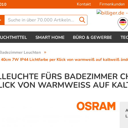
Kontakt
Firmenkunden
010
Lieferland
EUCHTMITTEL
SMART HOME
BÜRO & GEWERBE
TE
»
Badezimmer Leuchten
40cm 7W IP44 Lichtfarbe per Klick von warmweiß auf kaltweiß änd
LLEUCHTE FÜRS BADEZIMMER C
LICK VON WARMWEISS AUF KALT
Konto 
Passw
A
L