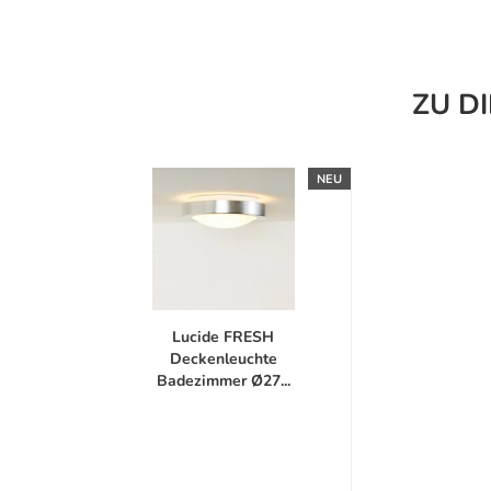
ZU D
NEU
Lucide FRESH
Deckenleuchte
Badezimmer Ø27...