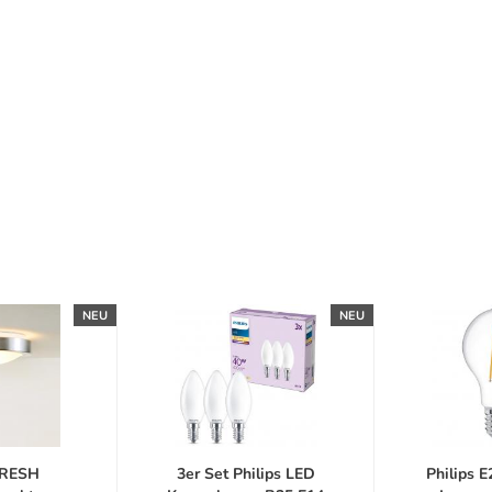
NEU
NEU
FRESH
3er Set Philips LED
Philips 