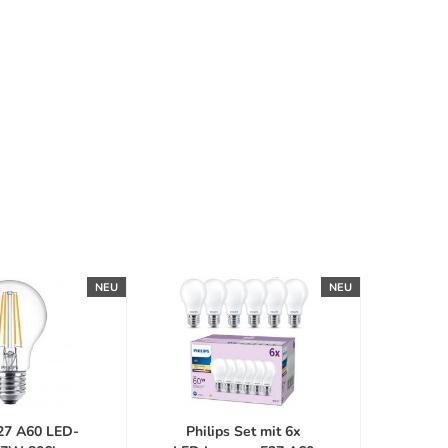
NEU
NEU
E27 A60 LED-
Philips Set mit 6x
LE