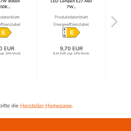
 7W 806lm
LED Lampen E27 A60
Röhr
00K...
7W...
VA
datenblatt
Produktdatenblatt
Prod
ffzienzlabel
Energieeffzienzlabel
Energ
A
E
E
G
0 EUR
9,70 EUR
zgl. 19% MwSt.
8,15 EUR zzgl. 19% MwSt.
4,05 E
bitte die
Hersteller Homepage
.