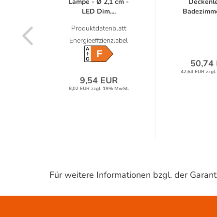
T8 EM
Lampe - Ø 2,1 cm -
Deckenl
...
LED Dim....
Badezimme
latt
Produktdatenblatt
label
Energieeffzienzlabel
A
F
G
50,74
42,64 EUR zzgl
R
9,54 EUR
% MwSt.
8,02 EUR zzgl. 19% MwSt.
Für weitere Informationen bzgl. der Gara