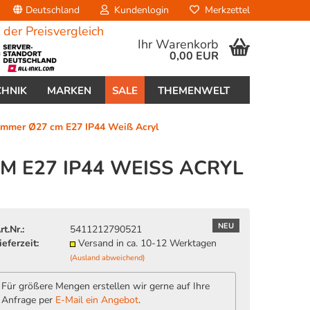
Deutschland
Kundenlogin
Merkzettel
Ihr Warenkorb
0,00 EUR
CHNIK
MARKEN
SALE
THEMENWELT
mmer Ø27 cm E27 IP44 Weiß Acryl
 E27 IP44 WEISS ACRYL
erstellen
NEU
rt.Nr.:
5411212790521
ort vergessen?
ieferzeit:
Versand in ca. 10-12 Werktagen
(Ausland abweichend)
Für größere Mengen erstellen wir gerne auf Ihre
Anfrage per
E-Mail ein Angebot
.