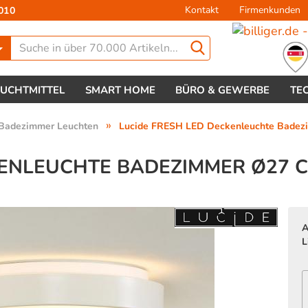
Kontakt
Firmenkunden
010
Lieferland
EUCHTMITTEL
SMART HOME
BÜRO & GEWERBE
TE
»
Badezimmer Leuchten
Lucide FRESH LED Deckenleuchte Badezi
ENLEUCHTE BADEZIMMER Ø27 CM
Konto 
A
Passw
L