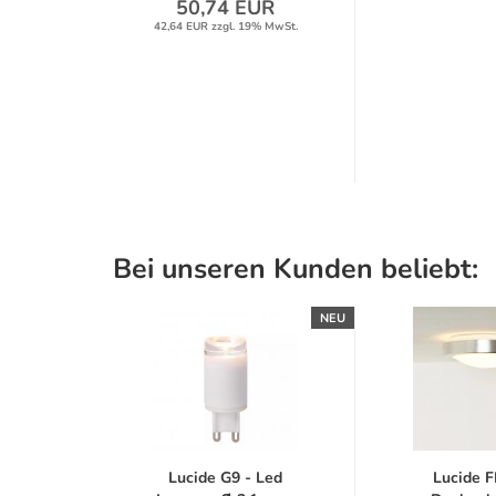
50,74 EUR
42,64 EUR zzgl. 19% MwSt.
Bei unseren Kunden beliebt:
NEU
NEU
LED
Lucide G9 - Led
Lucide 