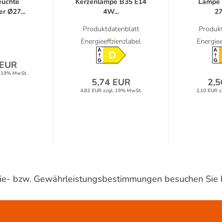
euchte
Kerzenlampe B35 E14
Lampe
r Ø27...
4W...
27
Produktdatenblatt
Produkt
Energieeffzienzlabel
Energiee
A
A
D
G
G
 EUR
. 19% MwSt.
5,74 EUR
2,5
4,82 EUR zzgl. 19% MwSt.
2,10 EUR z
ntie- bzw. Gewährleistungsbestimmungen besuchen Sie 