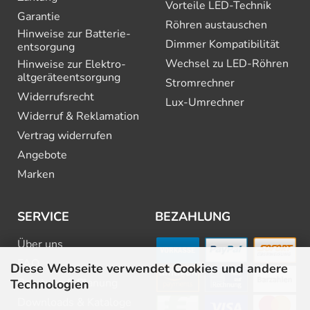
Vorteile LED-Technik
Garantie
Röhren austauschen
Hinweise zur Batterie­
Dimmer Kompatibilität
entsorgung
Wechsel zu LED-Röhren
Hinweise zur Elektro­
altgeräte­entsorgung
Stromrechner
Widerrufsrecht
Lux-Umrechner
Widerruf & Reklamation
Vertrag widerrufen
Angebote
Marken
SERVICE
BEZAHLUNG
Über uns
FAQ
Diese Webseite verwendet Cookies und andere
Beratung & Planung
Technologien
Downloads & Kataloge