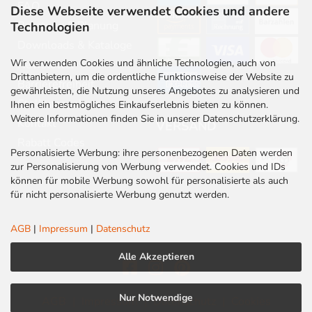
FAQ
Diese Webseite verwendet Cookies und andere
Beratung & Planung
Technologien
Downloads & Kataloge
Wir verwenden Cookies und ähnliche Technologien, auch von
Newsletter
Drittanbietern, um die ordentliche Funktionsweise der Website zu
Barrierefreiheit
gewährleisten, die Nutzung unseres Angebotes zu analysieren und
Stellenangebote
Ihnen ein bestmögliches Einkaufserlebnis bieten zu können.
Weitere Informationen finden Sie in unserer Datenschutzerklärung.
Kontakt
VERSAND
Rabatt Codes
Personalisierte Werbung: ihre personenbezogenen Daten werden
zur Personalisierung von Werbung verwendet. Cookies und IDs
können für mobile Werbung sowohl für personalisierte als auch
für nicht personalisierte Werbung genutzt werden.
AGB
|
Impressum
|
Datenschutz
Alle Akzeptieren
Nur Notwendige
AGB
|
Impressum
|
Datenschutz
|
Cookies