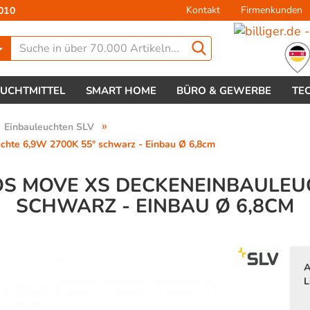
Kontakt
Firmenkunden
010
Lieferland
EUCHTMITTEL
SMART HOME
BÜRO & GEWERBE
TE
»
Einbauleuchten SLV
te 6,9W 2700K 55° schwarz - Einbau Ø 6,8cm
OS MOVE XS DECKENEINBAULEUC
SCHWARZ - EINBAU Ø 6,8CM
Konto 
Passw
A
L