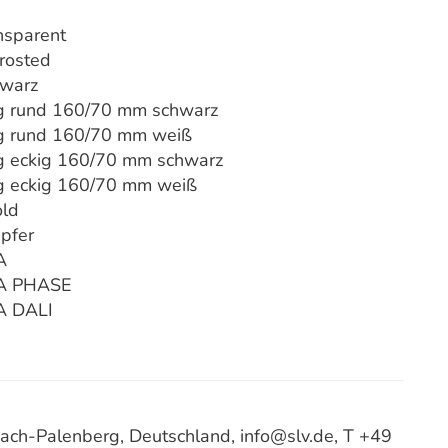
nsparent
rosted
hwarz
g rund 160/70 mm schwarz
g rund 160/70 mm weiß
 eckig 160/70 mm schwarz
g eckig 160/70 mm weiß
old
pfer
A
mA PHASE
A DALI
ach-Palenberg, Deutschland, info@slv.de, T +49