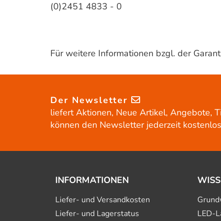
(0)2451 4833 - 0
Für weitere Informationen bzgl. der Gara
Der Newsletter
liefert Aktionen, Neue Artikel, Angebote, T
können den Newsletter jederzeit kostenlos
INFORMATIONEN
WISS
Liefer- und Versandkosten
Grund
Liefer- und Lagerstatus
LED-L