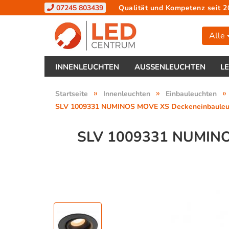
07245 803439
Qualität und Kompetenz seit 2
Alle
INNENLEUCHTEN
AUSSENLEUCHTEN
L
»
»
»
Startseite
Innenleuchten
Einbauleuchten
SLV 1009331 NUMINOS MOVE XS Deckeneinbauleuch
SLV 1009331 NUMIN