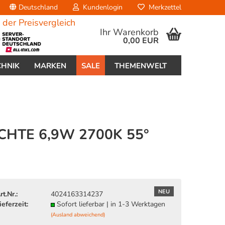
Deutschland
Kundenlogin
Merkzettel
Ihr Warenkorb
0,00 EUR
CHNIK
MARKEN
SALE
THEMENWELT
HTE 6,9W 2700K 55°
erstellen
ort vergessen?
NEU
rt.Nr.:
4024163314237
ieferzeit:
Sofort lieferbar | in 1-3 Werktagen
(Ausland abweichend)