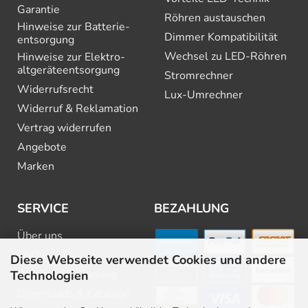
Garantie
Röhren austauschen
Hinweise zur Batterie­
Dimmer Kompatibilität
entsorgung
Wechsel zu LED-Röhren
Hinweise zur Elektro­
altgeräte­entsorgung
Stromrechner
Widerrufsrecht
Lux-Umrechner
Widerruf & Reklamation
Vertrag widerrufen
Angebote
Marken
SERVICE
BEZAHLUNG
Über uns
FAQ
Diese Webseite verwendet Cookies und andere
Beratung & Planung
Technologien
Downloads & Kataloge