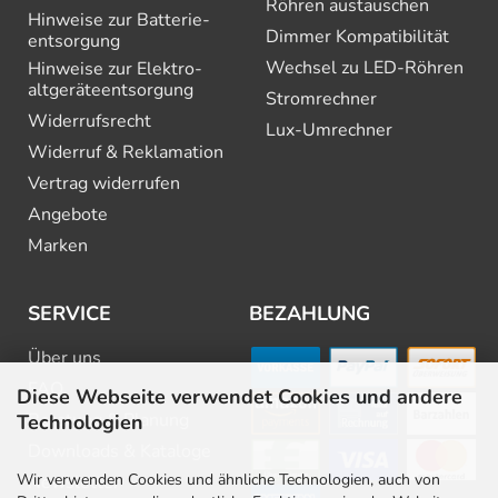
Röhren austauschen
Hinweise zur Batterie­
Dimmer Kompatibilität
entsorgung
Wechsel zu LED-Röhren
Hinweise zur Elektro­
altgeräte­entsorgung
Stromrechner
Widerrufsrecht
Lux-Umrechner
Widerruf & Reklamation
Vertrag widerrufen
Angebote
Marken
SERVICE
BEZAHLUNG
Über uns
FAQ
Diese Webseite verwendet Cookies und andere
Beratung & Planung
Technologien
Downloads & Kataloge
Wir verwenden Cookies und ähnliche Technologien, auch von
Newsletter