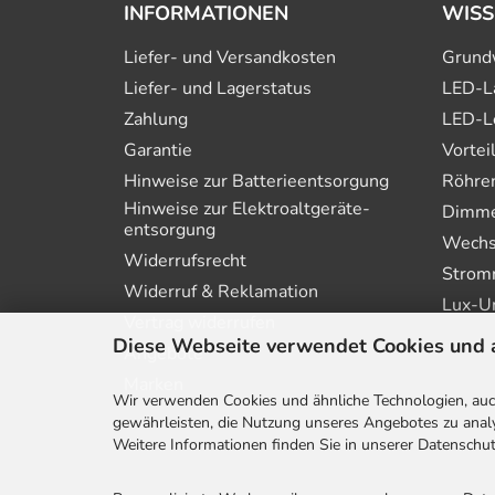
INFORMATIONEN
WISS
Liefer- und Versandkosten
Grund
Liefer- und Lagerstatus
LED-L
Zahlung
LED-L
Garantie
Vortei
Hinweise zur Batterie­entsorgung
Röhre
Hinweise zur Elektro­altgeräte­
Dimmer
entsorgung
Wechs
Widerrufsrecht
Strom
Widerruf & Reklamation
Lux-U
Vertrag widerrufen
Diese Webseite verwendet Cookies und 
Angebote
Marken
Wir verwenden Cookies und ähnliche Technologien, auch
gewährleisten, die Nutzung unseres Angebotes zu analy
Weitere Informationen finden Sie in unserer Datenschut