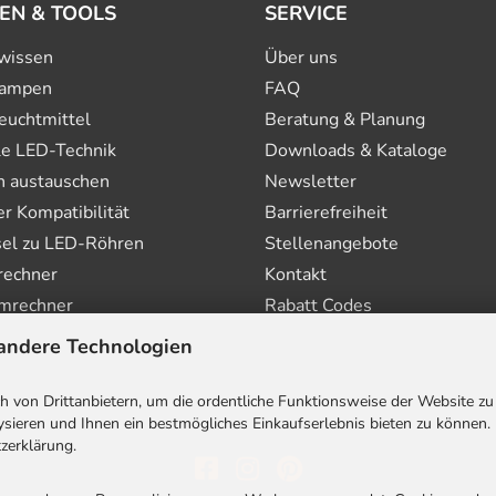
EN & TOOLS
SERVICE
wissen
Über uns
ampen
FAQ
euchtmittel
Beratung & Planung
le LED-Technik
Downloads & Kataloge
n austauschen
Newsletter
 Kompatibilität
Barrierefreiheit
el zu LED-Röhren
Stellenangebote
rechner
Kontakt
mrechner
Rabatt Codes
andere Technologien
 von Drittanbietern, um die ordentliche Funktionsweise der Website zu
sieren und Ihnen ein bestmögliches Einkaufserlebnis bieten zu können.
zerklärung.