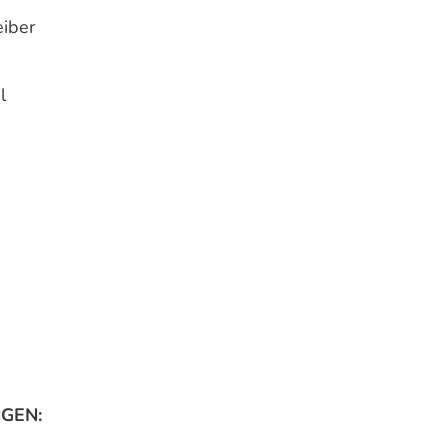
eiber
l
GEN: