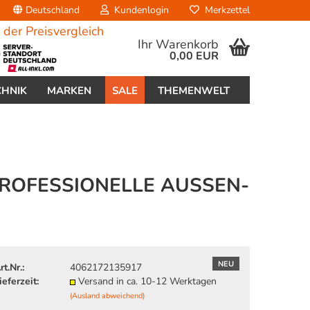
Deutschland
Kundenlogin
Merkzettel
Ihr Warenkorb
0,00 EUR
CHNIK
MARKEN
SALE
THEMENWELT
ROFESSIONELLE AUSSEN- &
erstellen
ort vergessen?
NEU
rt.Nr.:
4062172135917
ieferzeit:
Versand in ca. 10-12 Werktagen
(Ausland abweichend)