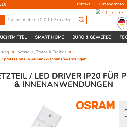
Kontakt
Firmenkunden
010
Lieferland
EUCHTMITTEL
SMART HOME
BÜRO & GEWERBE
TE
»
»
erung
Netzteile, Trafos & Treiber
ür professionelle Außen- & Innenanwendungen
ZTEIL / LED DRIVER IP20 FÜR P
INNENANWENDUNGEN
Konto 
Passw
A
L