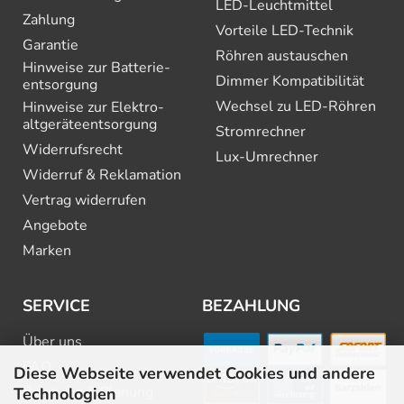
LED-Leuchtmittel
Zahlung
Vorteile LED-Technik
Garantie
Röhren austauschen
Hinweise zur Batterie­
Dimmer Kompatibilität
entsorgung
Wechsel zu LED-Röhren
Hinweise zur Elektro­
altgeräte­entsorgung
Stromrechner
Widerrufsrecht
Lux-Umrechner
Widerruf & Reklamation
Vertrag widerrufen
Angebote
Marken
SERVICE
BEZAHLUNG
Über uns
FAQ
Diese Webseite verwendet Cookies und andere
Beratung & Planung
Technologien