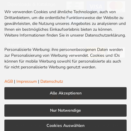
Downloads & Kataloge
Wir verwenden Cookies und ähnliche Technologien, auch von
Newsletter
Drittanbietern, um die ordentliche Funktionsweise der Website zu
Barrierefreiheit
gewährleisten, die Nutzung unseres Angebotes zu analysieren und
Stellenangebote
Ihnen ein bestmögliches Einkaufserlebnis bieten zu können.
Weitere Informationen finden Sie in unserer Datenschutzerklärung.
Kontakt
VERSAND
Rabatt Codes
Personalisierte Werbung: ihre personenbezogenen Daten werden
zur Personalisierung von Werbung verwendet. Cookies und IDs
können für mobile Werbung sowohl für personalisierte als auch
für nicht personalisierte Werbung genutzt werden.
AGB
|
Impressum
|
Datenschutz
Alle Akzeptieren
Nur Notwendige
AGB
|
Impressum
|
Datenschutz
|
Cookies
LED Centrum | Qualität und Kompetenz seit 2010
Cookies Auswählen