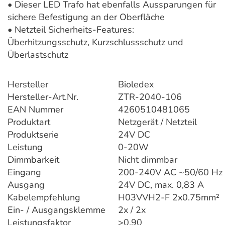
• Dieser LED Trafo hat ebenfalls Aussparungen für
sichere Befestigung an der Oberfläche
• Netzteil Sicherheits-Features:
Überhitzungsschutz, Kurzschlussschutz und
Überlastschutz
Hersteller
Bioledex
Hersteller-Art.Nr.
ZTR-2040-106
EAN Nummer
4260510481065
Produktart
Netzgerät / Netzteil
Produktserie
24V DC
Leistung
0-20W
Dimmbarkeit
Nicht dimmbar
Eingang
200-240V AC ~50/60 Hz
Ausgang
24V DC, max. 0,83 A
Kabelempfehlung
H03VVH2-F 2x0.75mm²
Ein- / Ausgangsklemme
2x / 2x
Leistungsfaktor
>0,90