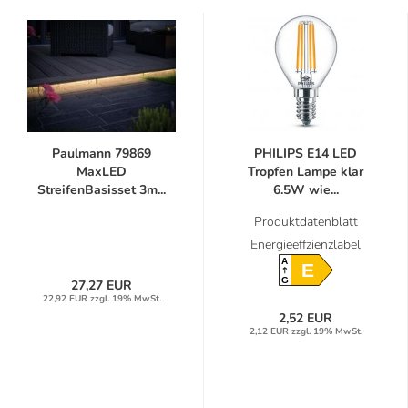
Paulmann 79869
PHILIPS E14 LED
MaxLED
Tropfen Lampe klar
StreifenBasisset 3m...
6.5W wie...
Produktdatenblatt
Energieeffzienzlabel
A
E
G
27,27 EUR
22,92 EUR zzgl. 19% MwSt.
2,52 EUR
2,12 EUR zzgl. 19% MwSt.