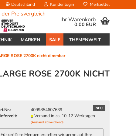
Deutschland
Kundenlogin
Merkzettel
Ihr Warenkorb
0,00 EUR
CHNIK
MARKEN
SALE
THEMENWELT
RGE ROSE 2700K nicht dimmbar
 LARGE ROSE 2700K NICHT
erstellen
ort vergessen?
NEU
rt.Nr.:
4099854607639
ieferzeit:
Versand in ca. 10-12 Werktagen
(Ausland abweichend)
Für größere Mengen erstellen wir gerne auf Ihre