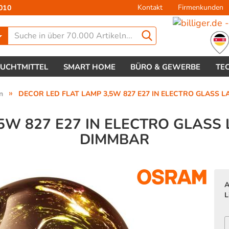
Kontakt
Firmenkunden
010
Lieferland
EUCHTMITTEL
SMART HOME
BÜRO & GEWERBE
TE
»
n
DECOR LED FLAT LAMP 3,5W 827 E27 IN ELECTRO GLASS LA
5W 827 E27 IN ELECTRO GLASS
DIMMBAR
Konto 
Passw
A
L