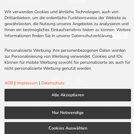
Barrierefreiheit
Stellenangebote
Wir verwenden Cookies und ähnliche Technologien, auch von
Drittanbietern, um die ordentliche Funktionsweise der Website zu
Kontakt
VERSAND
gewährleisten, die Nutzung unseres Angebotes zu analysieren und
Rabatt Codes
Ihnen ein bestmögliches Einkaufserlebnis bieten zu können. Weitere
Informationen finden Sie in unserer Datenschutzerklärung.
Personalisierte Werbung: ihre personenbezogenen Daten werden
zur Personalisierung von Werbung verwendet. Cookies und IDs
können für mobile Werbung sowohl für personalisierte als auch für
nicht personalisierte Werbung genutzt werden.
AGB
|
Impressum
|
Datenschutz
AGB
|
Impressum
|
Datenschutz
|
Cookies
Alle Akzeptieren
LED Centrum | Qualität und Kompetenz seit 2010
Nur Notwendige
Cookies Auswählen