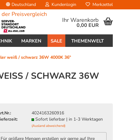
Deutschland
Kundenlogin
Merkzettel
Ihr Warenkorb
0,00 EUR
CHNIK
MARKEN
SALE
THEMENWELT
er weiß / schwarz 36W 4000K 36°
EISS / SCHWARZ 36W 4
erstellen
ort vergessen?
rt.Nr.:
4024163260916
ieferzeit:
Sofort lieferbar | in 1-3 Werktagen
(Ausland abweichend)
Für größere Mengen erstellen wir gerne auf Ihre