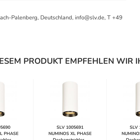
ach-Palenberg, Deutschland, info@slv.de, T +49
IESEM PRODUKT EMPFEHLEN WIR I
05690
SLV 1005691
SLV 
L PHASE
NUMINOS XL PHASE
NUMINO
hler...
Deckenstrahler...
Deckens