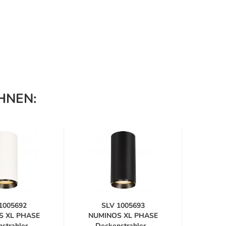
HNEN:
1005692
SLV 1005693
S
S XL PHASE
NUMINOS XL PHASE
NUMI
trahler...
Deckenstrahler...
Dec