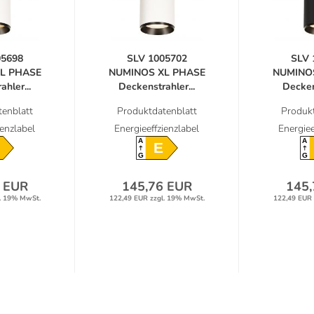
05698
SLV 1005702
SLV 
L PHASE
NUMINOS XL PHASE
NUMINO
hler...
Deckenstrahler...
Deckens
enblatt
Produktdatenblatt
Produkt
ienzlabel
Energieeffzienzlabel
Energiee
A
A
E
G
G
 EUR
145,76 EUR
145,
. 19% MwSt.
122,49 EUR zzgl. 19% MwSt.
122,49 EUR 