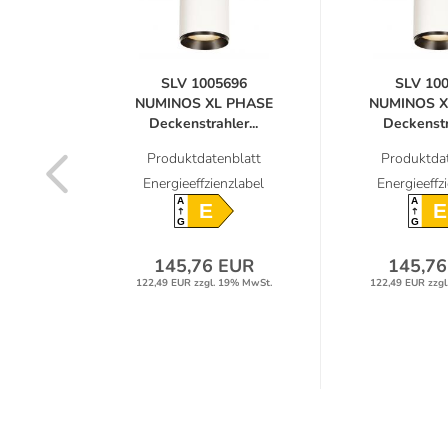
92
SLV 1005696
SLV 10
PHASE
NUMINOS XL PHASE
NUMINOS X
r...
Deckenstrahler...
Deckenstra
latt
Produktdatenblatt
Produktdat
label
Energieeffzienzlabel
Energieeffz
A
A
E
E
G
G
UR
145,76 EUR
145,76
9% MwSt.
122,49 EUR zzgl. 19% MwSt.
122,49 EUR zzgl