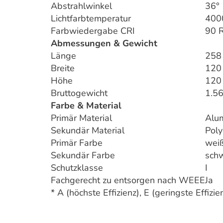
Abstrahlwinkel
36°
Lichtfarbtemperatur
400
Farbwiedergabe CRI
90 
Abmessungen & Gewicht
Länge
258
Breite
120
Höhe
120
Bruttogewicht
1.5
Farbe & Material
Primär Material
Alu
Sekundär Material
Poly
Primär Farbe
wei
Sekundär Farbe
sch
Schutzklasse
I
Fachgerecht zu entsorgen nach WEEE
Ja
* A (höchste Effizienz), E (geringste Effizie