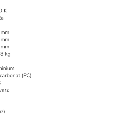
0 K
Ra
 mm
 mm
 mm
68 kg
minium
carbonat (PC)
ß
warz
nz)