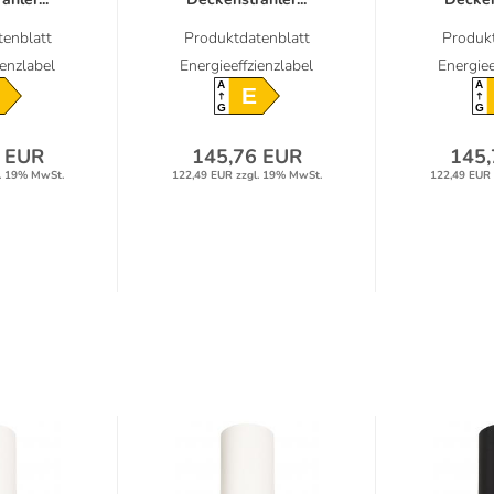
enblatt
Produktdatenblatt
Produkt
ienzlabel
Energieeffzienzlabel
Energiee
A
A
E
G
G
 EUR
145,76 EUR
145,
. 19% MwSt.
122,49 EUR zzgl. 19% MwSt.
122,49 EUR 