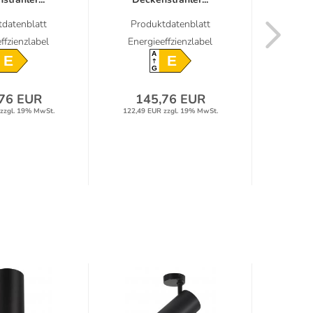
datenblatt
Produktdatenblatt
Prod
ffzienzlabel
Energieeffzienzlabel
Energ
A
E
E
G
76 EUR
145,76 EUR
14
zzgl. 19% MwSt.
122,49 EUR zzgl. 19% MwSt.
122,49 