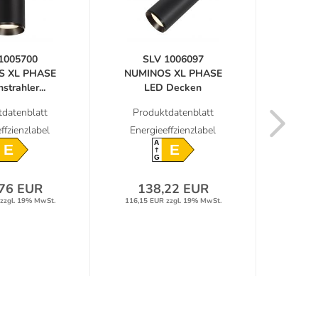
1005700
SLV 1006097
S
S XL PHASE
NUMINOS XL PHASE
NUMI
trahler...
LED Decken
Deck
Strahler...
datenblatt
Produktdatenblatt
Prod
ffzienzlabel
Energieeffzienzlabel
Energ
A
E
E
G
76 EUR
138,22 EUR
13
zzgl. 19% MwSt.
116,15 EUR zzgl. 19% MwSt.
116,15 