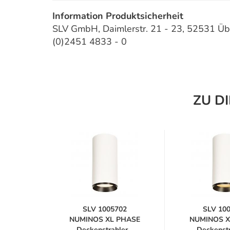
Information Produktsicherheit
SLV GmbH, Daimlerstr. 21 - 23, 52531 Üb
(0)2451 4833 - 0
ZU D
88
SLV 1005702
SLV 10
PHASE
NUMINOS XL PHASE
NUMINOS X
r...
Deckenstrahler...
Deckenstra