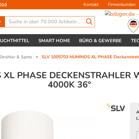
Kontakt
Firmenkunden
010
Lieferland
EUCHTMITTEL
SMART HOME
BÜRO & GEWERBE
TE
»
Strahler & Spots
SLV 1005703 NUMINOS XL PHASE Deckenstrahl
 XL PHASE DECKENSTRAHLER W
000K 36°
Konto 
Passw
A
L