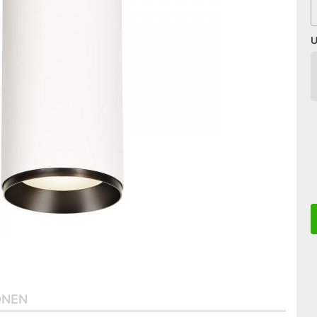
U
ONEN