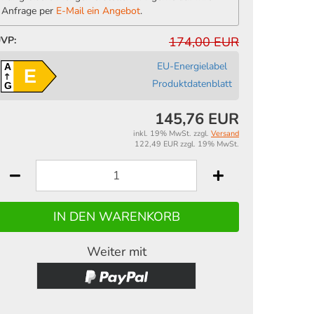
Anfrage per
E-Mail ein Angebot
.
VP:
174,00 EUR
EU-Energielabel
A
E
Produktdatenblatt
G
145,76 EUR
inkl. 19% MwSt. zzgl.
Versand
122,49 EUR zzgl. 19% MwSt.
Weiter mit