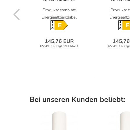
latt
Produktdatenblatt
Produktdat
label
Energieeffzienzlabel
Energieeffz
A
A
E
E
G
G
UR
145,76 EUR
145,76
9% MwSt.
122,49 EUR zzgl. 19% MwSt.
122,49 EUR zzgl
Bei unseren Kunden beliebt: